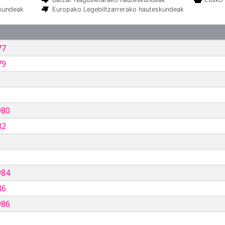
skundeak
Europako Legebiltzarrerako hauteskundeak
77
79
980
82
984
86
986