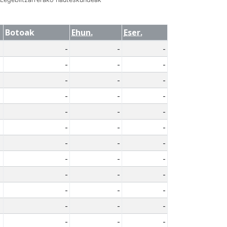
Botoak
Ehun.
Eser.
-
-
-
-
-
-
-
-
-
-
-
-
-
-
-
-
-
-
-
-
-
-
-
-
-
-
-
-
-
-
-
-
-
-
-
-