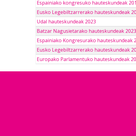
Espainiako kongresuko hauteskundeak 201
Eusko Legebiltzarrerako hauteskundeak 2
Udal hauteskundeak 2023
Batzar Nagusietarako hauteskundeak 202
Espainiako Kongresurako hauteskundeak 
Eusko Legebiltzarrerako hauteskundeak 2
Europako Parlamentuko hauteskundeak 2