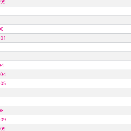
999
00
001
04
004
005
08
009
009