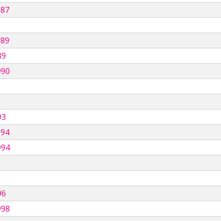
987
989
89
990
93
994
994
96
998