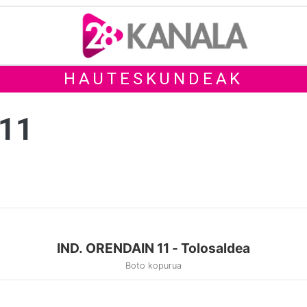
HAUTESKUNDEAK
 11
IND. ORENDAIN 11 - Tolosaldea
Boto kopurua