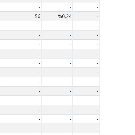
-
-
-
56
%0,24
-
-
-
-
-
-
-
-
-
-
-
-
-
-
-
-
-
-
-
-
-
-
-
-
-
-
-
-
-
-
-
-
-
-
-
-
-