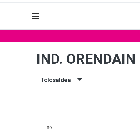
IND. ORENDAIN
Tolosaldea
60