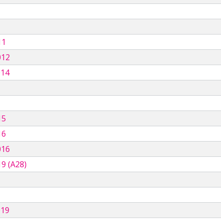
11
012
014
15
16
016
9 (A28)
019