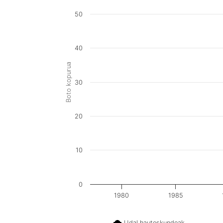
50
40
Boto kopurua
30
20
10
0
1980
1985
Udal hauteskundeak