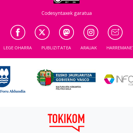
Codesyntaxek garatua
LEGE OHARRA
PUBLIZITATEA
ARAUAK
HARREMANE