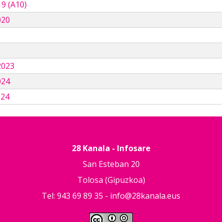
9 (A10)
020
3
2023
024
024
28 Kanala - Infosare
San Esteban 20
Tolosa (Gipuzkoa)
Tel: 943 69 89 35 -
info@28kanala.eus