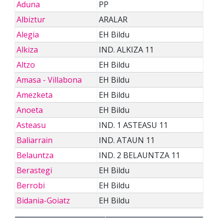
Aduna
PP
Albiztur
ARALAR
Alegia
EH Bildu
Alkiza
IND. ALKIZA 11
Altzo
EH Bildu
Amasa - Villabona
EH Bildu
Amezketa
EH Bildu
Anoeta
EH Bildu
Asteasu
IND. 1 ASTEASU 11
Baliarrain
IND. ATAUN 11
Belauntza
IND. 2 BELAUNTZA 11
Berastegi
EH Bildu
Berrobi
EH Bildu
Bidania-Goiatz
EH Bildu