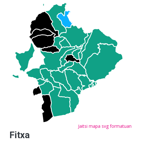
Jaitsi mapa svg formatuan
Fitxa