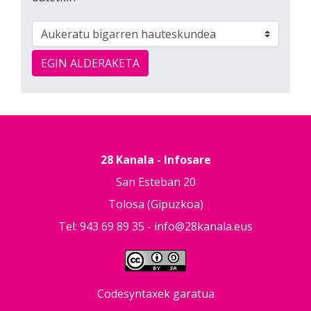
EGIN ALDERAKETA
28 Kanala - Infosare
San Esteban 20
Tolosa (Gipuzkoa)
Tel: 943 69 89 35 -
info@28kanala.eus
Codesyntaxek garatua