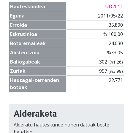
Hauteskundea
UD2011
Eguna
2011/05/22
Errolda
35.890
Eskrutinioa
% 100,00
Boto-emaileak
24.030
Abstentzioa
%33,05
Baliogabeak
302
(%1,26)
Zuriak
957
(%3,98)
Hautagai-zerrenden
22.771
botoak
Alderaketa
Alderatu hauteskunde honen datuak beste
batetkin