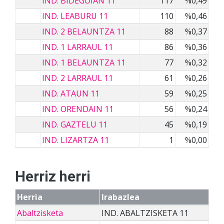
IND. BIDEGOIAN 11
117
%0,49
IND. LEABURU 11
110
%0,46
IND. 2 BELAUNTZA 11
88
%0,37
IND. 1 LARRAUL 11
86
%0,36
IND. 1 BELAUNTZA 11
77
%0,32
IND. 2 LARRAUL 11
61
%0,26
IND. ATAUN 11
59
%0,25
IND. ORENDAIN 11
56
%0,24
IND. GAZTELU 11
45
%0,19
IND. LIZARTZA 11
1
%0,00
Herriz herri
Herria
Irabazlea
Abaltzisketa
IND. ABALTZISKETA 11