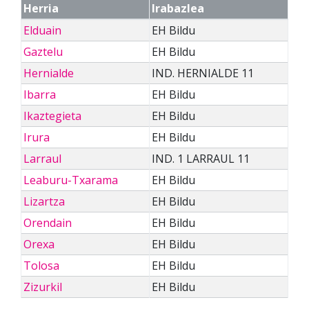
Herria
Irabazlea
Elduain
EH Bildu
Gaztelu
EH Bildu
Hernialde
IND. HERNIALDE 11
Ibarra
EH Bildu
Ikaztegieta
EH Bildu
Irura
EH Bildu
Larraul
IND. 1 LARRAUL 11
Leaburu-Txarama
EH Bildu
Lizartza
EH Bildu
Orendain
EH Bildu
Orexa
EH Bildu
Tolosa
EH Bildu
Zizurkil
EH Bildu