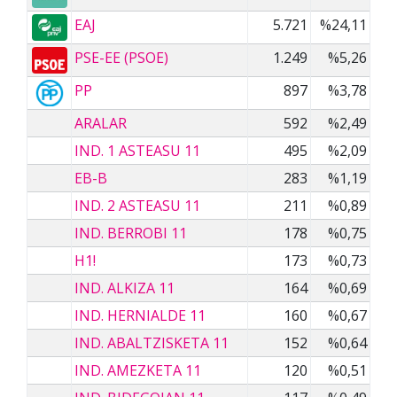
EAJ
5.721
%24,11
PSE-EE (PSOE)
1.249
%5,26
PP
897
%3,78
ARALAR
592
%2,49
IND. 1 ASTEASU 11
495
%2,09
EB-B
283
%1,19
IND. 2 ASTEASU 11
211
%0,89
IND. BERROBI 11
178
%0,75
H1!
173
%0,73
IND. ALKIZA 11
164
%0,69
IND. HERNIALDE 11
160
%0,67
IND. ABALTZISKETA 11
152
%0,64
IND. AMEZKETA 11
120
%0,51