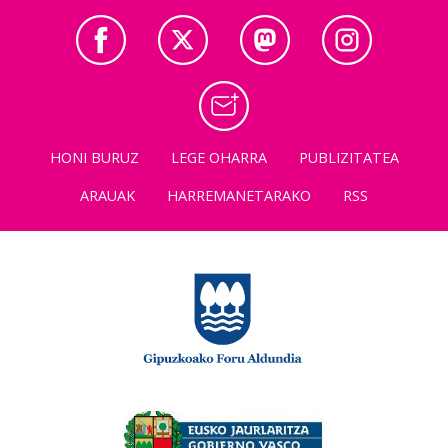
HONI BURUZ
LEGE OHARRA
PUBLIZITATEA
ARAUAK
HARREMANETARAKO
RSS