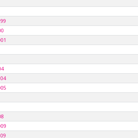
999
00
001
04
004
005
08
009
009