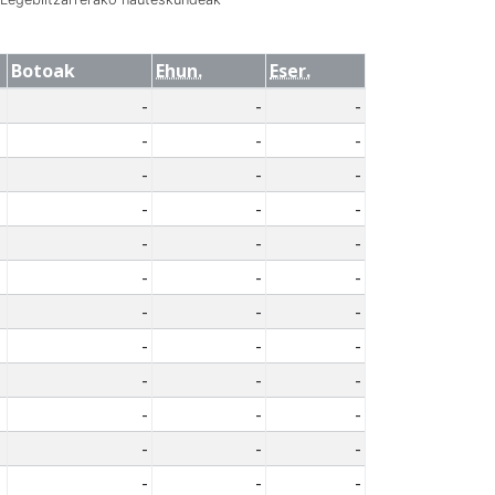
Botoak
Ehun.
Eser.
-
-
-
-
-
-
-
-
-
-
-
-
-
-
-
-
-
-
-
-
-
-
-
-
-
-
-
-
-
-
-
-
-
-
-
-