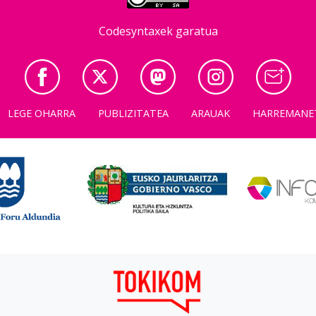
Codesyntaxek garatua
LEGE OHARRA
PUBLIZITATEA
ARAUAK
HARREMANE