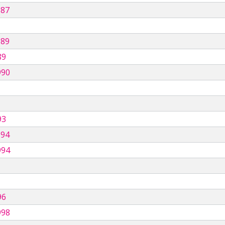
987
989
89
990
93
994
994
96
998