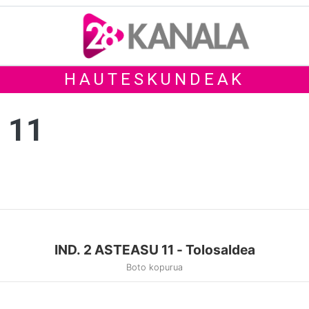
HAUTESKUNDEAK
 11
IND. 2 ASTEASU 11 - Tolosaldea
Boto kopurua