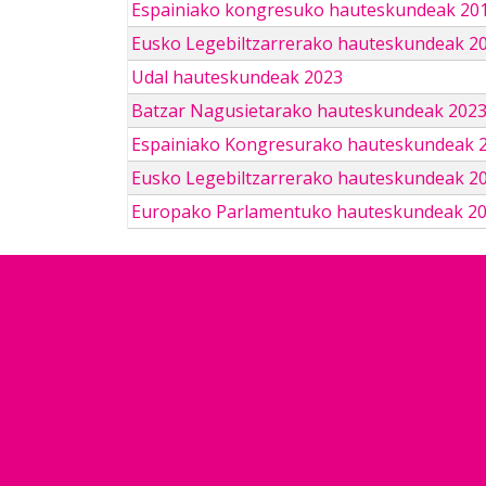
Espainiako kongresuko hauteskundeak 201
Eusko Legebiltzarrerako hauteskundeak 2
Udal hauteskundeak 2023
Batzar Nagusietarako hauteskundeak 202
Espainiako Kongresurako hauteskundeak 
Eusko Legebiltzarrerako hauteskundeak 2
Europako Parlamentuko hauteskundeak 2