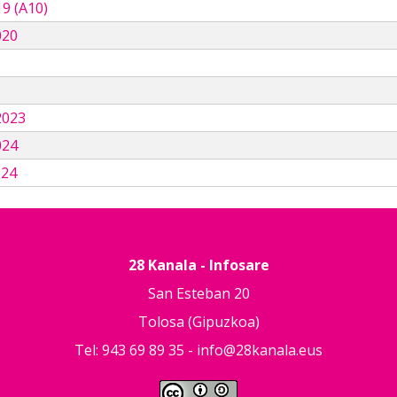
9 (A10)
020
3
2023
024
024
28 Kanala - Infosare
San Esteban 20
Tolosa (Gipuzkoa)
Tel: 943 69 89 35 -
info@28kanala.eus