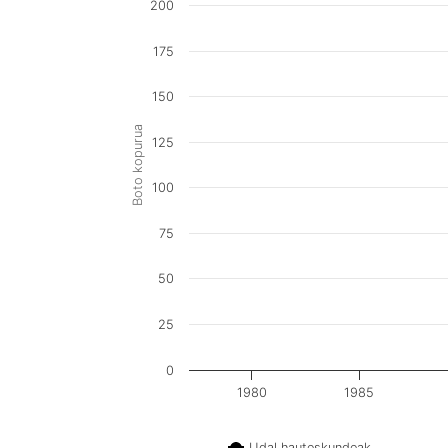
200
175
150
Boto kopurua
125
100
75
50
25
0
1980
1985
Udal hauteskundeak