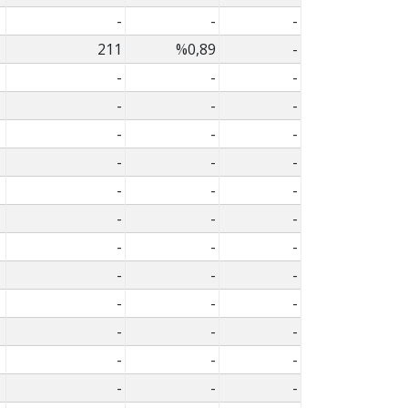
-
-
-
211
%0,89
-
-
-
-
-
-
-
-
-
-
-
-
-
-
-
-
-
-
-
-
-
-
-
-
-
-
-
-
-
-
-
-
-
-
-
-
-