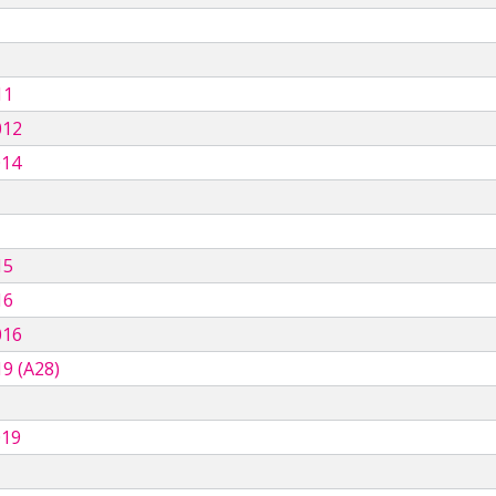
11
012
014
15
16
016
9 (A28)
019