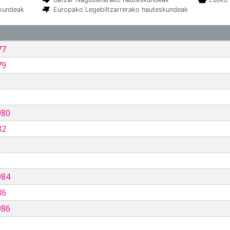
skundeak
Europako Legebiltzarrerako hauteskundeak
77
79
980
82
984
86
986