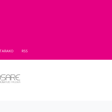
TARAKO
RSS