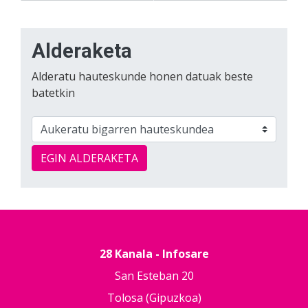
Alderaketa
Alderatu hauteskunde honen datuak beste
batetkin
EGIN ALDERAKETA
28 Kanala - Infosare
San Esteban 20
Tolosa (Gipuzkoa)