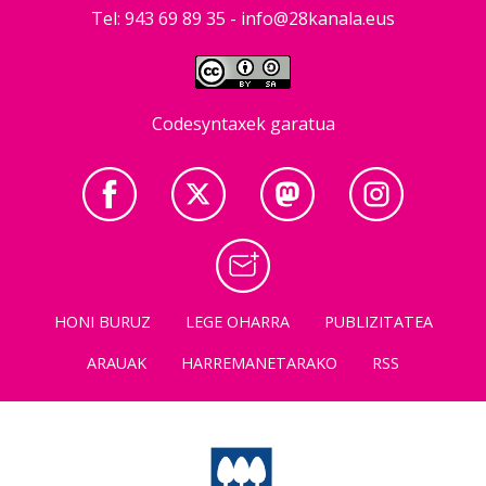
Tel: 943 69 89 35 -
info@28kanala.eus
Codesyntaxek garatua
HONI BURUZ
LEGE OHARRA
PUBLIZITATEA
ARAUAK
HARREMANETARAKO
RSS