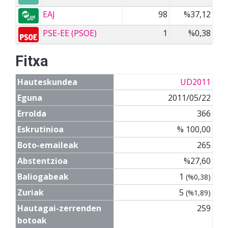
EAJ
98
%37,12
PSE-EE (PSOE)
1
%0,38
Fitxa
Hauteskundea
UD2011
Eguna
2011/05/22
Errolda
366
Eskrutinioa
% 100,00
Boto-emaileak
265
Abstentzioa
%27,60
Baliogabeak
1
(%0,38)
Zuriak
5
(%1,89)
Hautagai-zerrenden
259
botoak