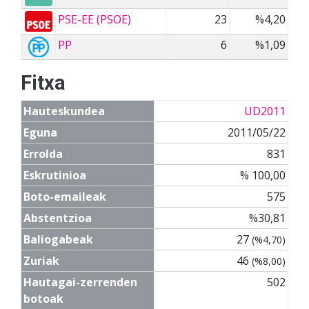
PSE-EE (PSOE)
23
%4,20
PP
6
%1,09
Fitxa
Hauteskundea
UD2011
Eguna
2011/05/22
Errolda
831
Eskrutinioa
% 100,00
Boto-emaileak
575
Abstentzioa
%30,81
Baliogabeak
27
(%4,70)
Zuriak
46
(%8,00)
Hautagai-zerrenden
502
botoak