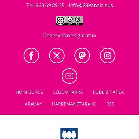
Tel: 943 69 89 35 -
info@28kanala.eus
Codesyntaxek garatua
HONI BURUZ
LEGE OHARRA
PUBLIZITATEA
ARAUAK
HARREMANETARAKO
RSS