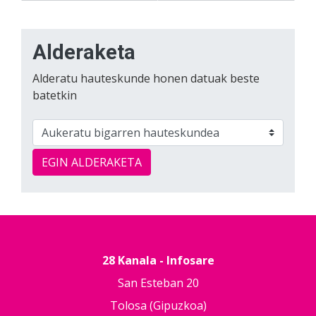
Alderaketa
Alderatu hauteskunde honen datuak beste
batetkin
EGIN ALDERAKETA
28 Kanala - Infosare
San Esteban 20
Tolosa (Gipuzkoa)