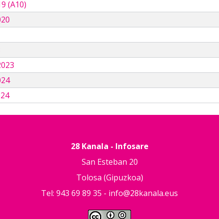
9 (A10)
020
3
2023
024
024
28 Kanala - Infosare
San Esteban 20
Tolosa (Gipuzkoa)
Tel: 943 69 89 35 -
info@28kanala.eus