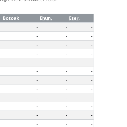
Botoak
Ehun.
Eser.
-
-
-
-
-
-
-
-
-
-
-
-
-
-
-
-
-
-
-
-
-
-
-
-
-
-
-
-
-
-
-
-
-
-
-
-