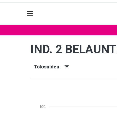
IND. 2 BELAUNT
Tolosaldea
100