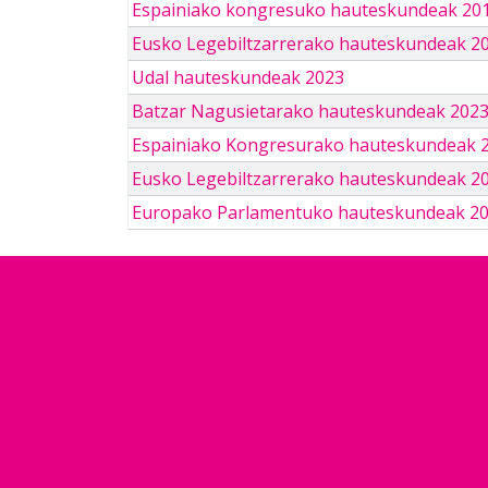
Espainiako kongresuko hauteskundeak 201
Eusko Legebiltzarrerako hauteskundeak 2
Udal hauteskundeak 2023
Batzar Nagusietarako hauteskundeak 202
Espainiako Kongresurako hauteskundeak 
Eusko Legebiltzarrerako hauteskundeak 2
Europako Parlamentuko hauteskundeak 2