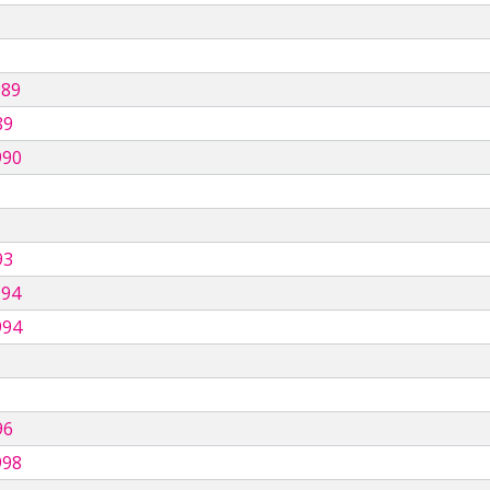
989
89
990
93
994
994
96
998