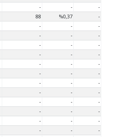
-
-
-
88
%0,37
-
-
-
-
-
-
-
-
-
-
-
-
-
-
-
-
-
-
-
-
-
-
-
-
-
-
-
-
-
-
-
-
-
-
-
-
-