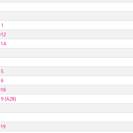
11
012
014
15
16
016
9 (A28)
019