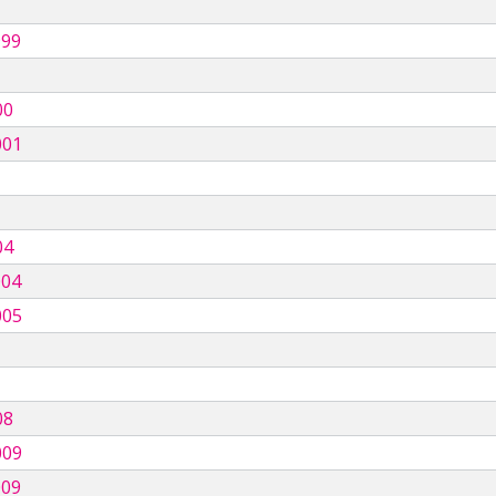
999
00
001
04
004
005
08
009
009