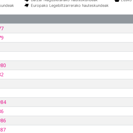
skundeak
Europako Legebiltzarrerako hauteskundeak
77
79
980
82
984
86
986
987