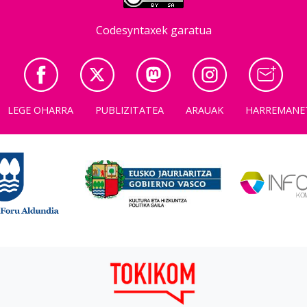
Codesyntaxek garatua
LEGE OHARRA
PUBLIZITATEA
ARAUAK
HARREMANE