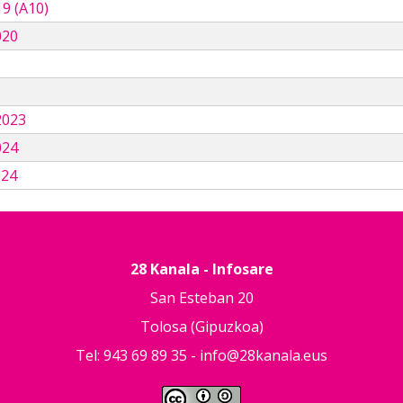
9 (A10)
020
3
2023
024
024
28 Kanala - Infosare
San Esteban 20
Tolosa (Gipuzkoa)
Tel: 943 69 89 35 -
info@28kanala.eus