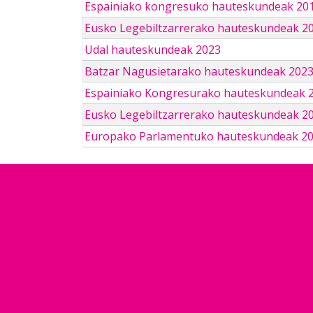
Espainiako kongresuko hauteskundeak 201
Eusko Legebiltzarrerako hauteskundeak 2
Udal hauteskundeak 2023
Batzar Nagusietarako hauteskundeak 202
Espainiako Kongresurako hauteskundeak 
Eusko Legebiltzarrerako hauteskundeak 2
Europako Parlamentuko hauteskundeak 2