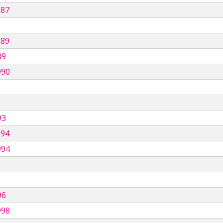
987
989
89
990
93
994
994
96
998