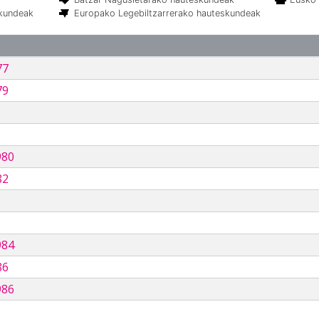
skundeak
Europako Legebiltzarrerako hauteskundeak
77
79
980
82
984
86
986