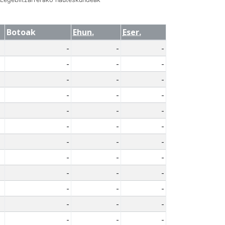
Botoak
Ehun.
Eser.
-
-
-
-
-
-
-
-
-
-
-
-
-
-
-
-
-
-
-
-
-
-
-
-
-
-
-
-
-
-
-
-
-
-
-
-