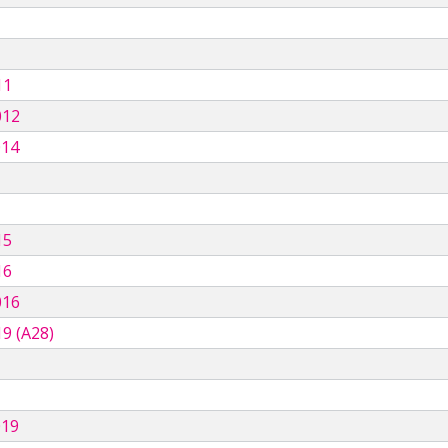
11
012
014
15
16
016
9 (A28)
019