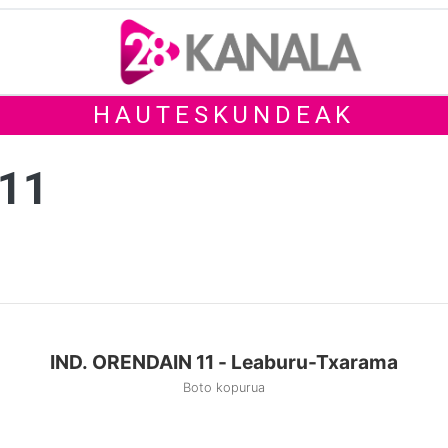
HAUTESKUNDEAK
 11
IND. ORENDAIN 11 - Leaburu-Txarama
Boto kopurua