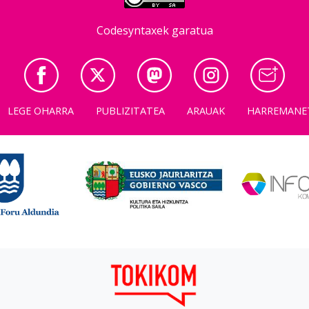
Codesyntaxek garatua
LEGE OHARRA
PUBLIZITATEA
ARAUAK
HARREMANE