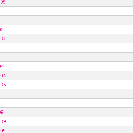
999
00
001
04
004
005
08
009
009