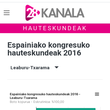
HAUTESKUNDEAK
Espainiako kongresuko
hauteskundeak 2016
Leaburu-Txarama
Espainiako kongresuko hauteskundeak 2016 -
Leaburu-Txarama
Boto kopurua - Eskrutinioa: %100,00