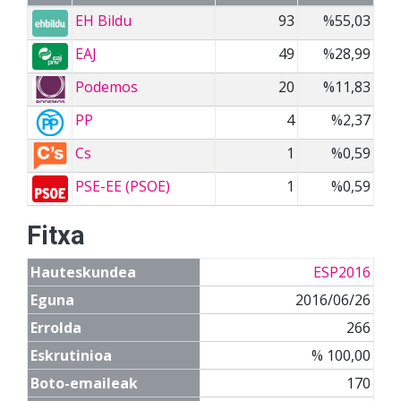
EH Bildu
93
%55,03
EAJ
49
%28,99
Podemos
20
%11,83
PP
4
%2,37
Cs
1
%0,59
PSE-EE (PSOE)
1
%0,59
Fitxa
Hauteskundea
ESP2016
Eguna
2016/06/26
Errolda
266
Eskrutinioa
% 100,00
Boto-emaileak
170