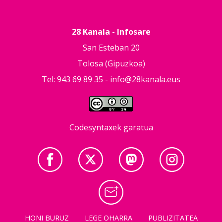
28 Kanala - Infosare
San Esteban 20
Tolosa (Gipuzkoa)
Tel: 943 69 89 35 -
info@28kanala.eus
Codesyntaxek garatua
HONI BURUZ
LEGE OHARRA
PUBLIZITATEA