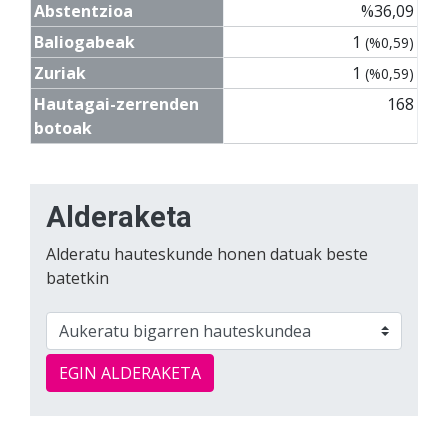
Abstentzioa
%36,09
Baliogabeak
1
(%0,59)
Zuriak
1
(%0,59)
Hautagai-zerrenden
168
botoak
Alderaketa
Alderatu hauteskunde honen datuak beste
batetkin
EGIN ALDERAKETA