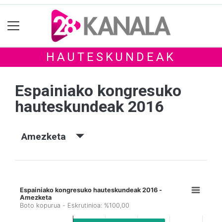
HAUTESKUNDEAK
Espainiako kongresuko
hauteskundeak 2016
Amezketa
Espainiako kongresuko hauteskundeak 2016 -
Amezketa
Boto kopurua - Eskrutinioa: %100,00