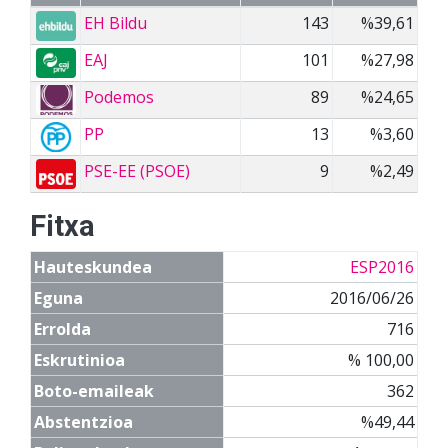
EH Bildu
143
%39,61
EAJ
101
%27,98
Podemos
89
%24,65
PP
13
%3,60
PSE-EE (PSOE)
9
%2,49
Fitxa
Hauteskundea
ESP2016
Eguna
2016/06/26
Errolda
716
Eskrutinioa
% 100,00
Boto-emaileak
362
Abstentzioa
%49,44