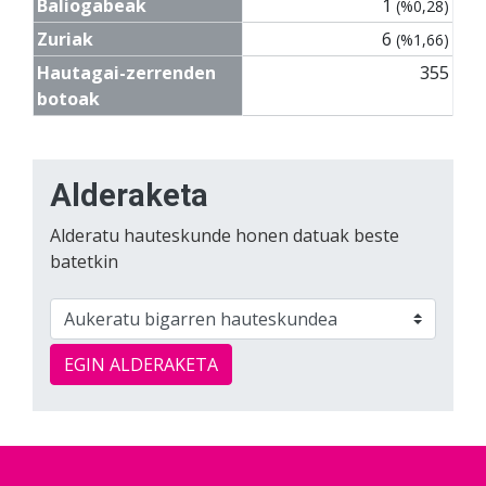
Baliogabeak
1
(%0,28)
Zuriak
6
(%1,66)
Hautagai-zerrenden
355
botoak
Alderaketa
Alderatu hauteskunde honen datuak beste
batetkin
EGIN ALDERAKETA