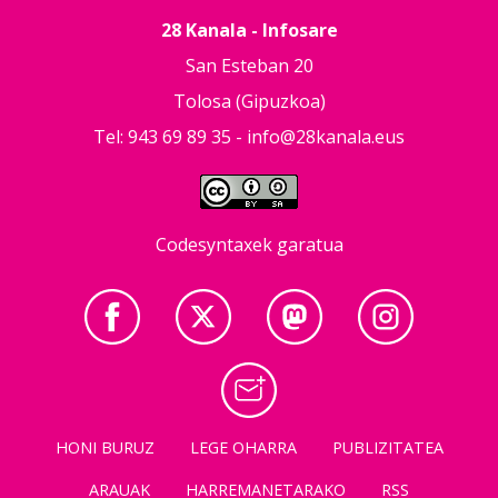
28 Kanala - Infosare
San Esteban 20
Tolosa (Gipuzkoa)
Tel: 943 69 89 35 -
info@28kanala.eus
Codesyntaxek garatua
HONI BURUZ
LEGE OHARRA
PUBLIZITATEA
ARAUAK
HARREMANETARAKO
RSS