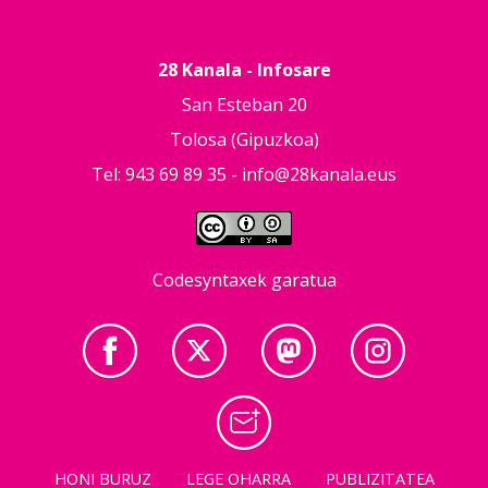
28 Kanala - Infosare
San Esteban 20
Tolosa (Gipuzkoa)
Tel: 943 69 89 35 -
info@28kanala.eus
Codesyntaxek garatua
HONI BURUZ
LEGE OHARRA
PUBLIZITATEA