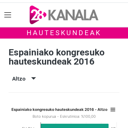
HAUTESKUNDEAK
Espainiako kongresuko
hauteskundeak 2016
Altzo
Espainiako kongresuko hauteskundeak 2016 - Altzo
Boto kopurua - Eskrutinioa: %100,00