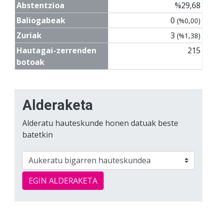
Abstentzioa
%29,68
Baliogabeak
0
(%0,00)
Zuriak
3
(%1,38)
Hautagai-zerrenden
215
botoak
Alderaketa
Alderatu hauteskunde honen datuak beste
batetkin
EGIN ALDERAKETA