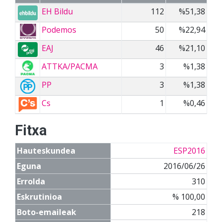
EH Bildu
112
%51,38
Podemos
50
%22,94
EAJ
46
%21,10
ATTKA/PACMA
3
%1,38
PP
3
%1,38
Cs
1
%0,46
Fitxa
Hauteskundea
ESP2016
Eguna
2016/06/26
Errolda
310
Eskrutinioa
% 100,00
Boto-emaileak
218