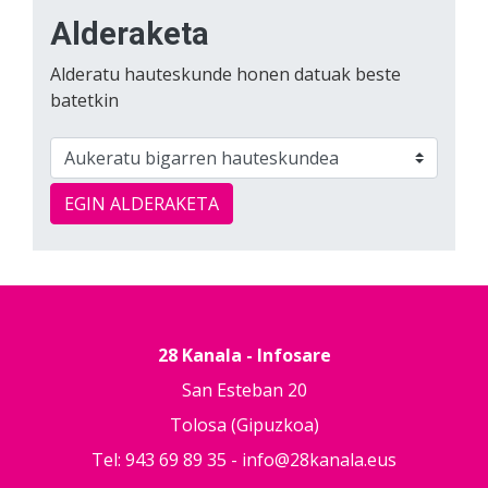
Alderaketa
Alderatu hauteskunde honen datuak beste
batetkin
EGIN ALDERAKETA
28 Kanala - Infosare
San Esteban 20
Tolosa (Gipuzkoa)
Tel: 943 69 89 35 -
info@28kanala.eus