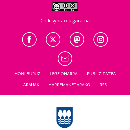
Codesyntaxek garatua
HONI BURUZ
LEGE OHARRA
PUBLIZITATEA
ARAUAK
HARREMANETARAKO
RSS