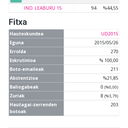
IND. LEABURU 15
94
%44,55
Fitxa
Hauteskundea
UD2015
Eguna
2015/05/26
Errolda
270
Eskrutinioa
% 100,00
Boto-emaileak
211
Abstentzioa
%21,85
Baliogabeak
0
(%0,00)
Zuriak
8
(%3,79)
Hautagai-zerrenden
203
botoak