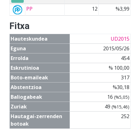
PP
12
%3,99
Fitxa
Hauteskundea
UD2015
Eguna
2015/05/26
Errolda
454
Eskrutinioa
% 100,00
Boto-emaileak
317
Abstentzioa
%30,18
Baliogabeak
16
(%5,05)
Zuriak
49
(%15,46)
Hautagai-zerrenden
252
botoak