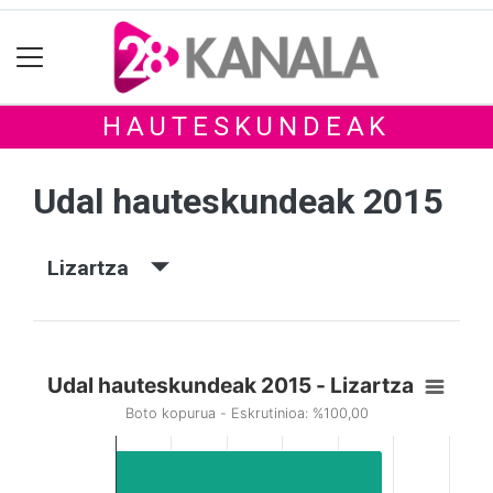
HAUTESKUNDEAK
Udal hauteskundeak 2015
Lizartza
Udal hauteskundeak 2015 - Lizartza
Boto kopurua - Eskrutinioa: %100,00