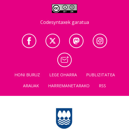
Codesyntaxek garatua
HONI BURUZ
LEGE OHARRA
PUBLIZITATEA
ARAUAK
HARREMANETARAKO
RSS