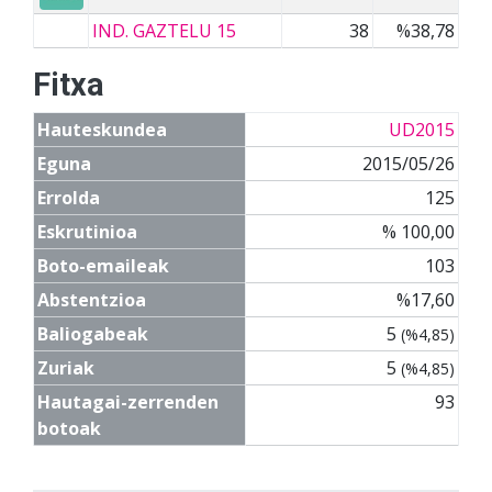
IND. GAZTELU 15
38
%38,78
Fitxa
Hauteskundea
UD2015
Eguna
2015/05/26
Errolda
125
Eskrutinioa
% 100,00
Boto-emaileak
103
Abstentzioa
%17,60
Baliogabeak
5
(%4,85)
Zuriak
5
(%4,85)
Hautagai-zerrenden
93
botoak