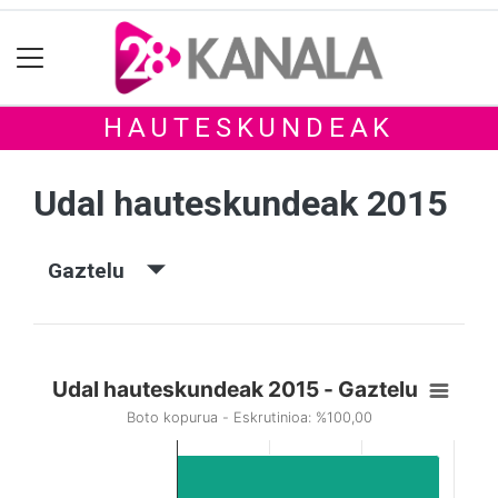
HAUTESKUNDEAK
Udal hauteskundeak 2015
Gaztelu
Udal hauteskundeak 2015 - Gaztelu
Boto kopurua - Eskrutinioa: %100,00