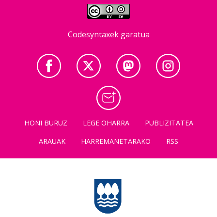
Codesyntaxek garatua
HONI BURUZ
LEGE OHARRA
PUBLIZITATEA
ARAUAK
HARREMANETARAKO
RSS