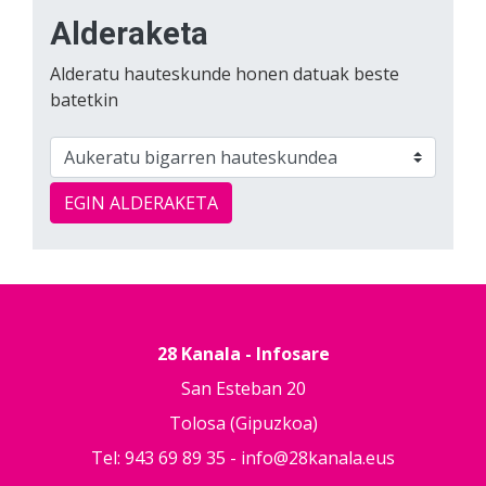
Alderaketa
Alderatu hauteskunde honen datuak beste
batetkin
EGIN ALDERAKETA
28 Kanala - Infosare
San Esteban 20
Tolosa (Gipuzkoa)
Tel: 943 69 89 35 -
info@28kanala.eus