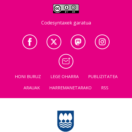
Codesyntaxek garatua
HONI BURUZ
LEGE OHARRA
PUBLIZITATEA
ARAUAK
HARREMANETARAKO
RSS