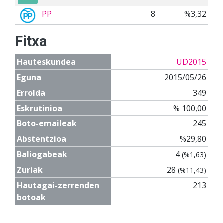
PP
8
%3,32
Fitxa
Hauteskundea
UD2015
Eguna
2015/05/26
Errolda
349
Eskrutinioa
% 100,00
Boto-emaileak
245
Abstentzioa
%29,80
Baliogabeak
4
(%1,63)
Zuriak
28
(%11,43)
Hautagai-zerrenden
213
botoak