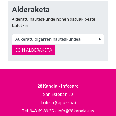
Alderaketa
Alderatu hauteskunde honen datuak beste
batetkin
EGIN ALDERAKETA
28 Kanala - Infosare
San Esteban 20
Tolosa (Gipuzkoa)
Tel: 943 69 89 35 -
info@28kanala.eus