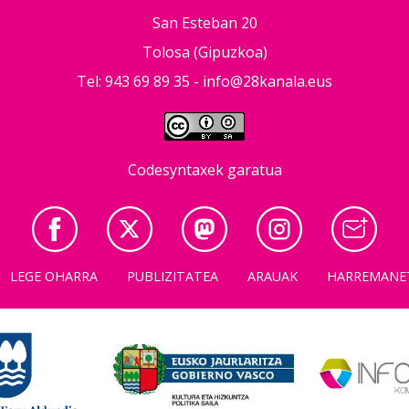
San Esteban 20
Tolosa (Gipuzkoa)
Tel: 943 69 89 35 -
info@28kanala.eus
Codesyntaxek garatua
LEGE OHARRA
PUBLIZITATEA
ARAUAK
HARREMANE