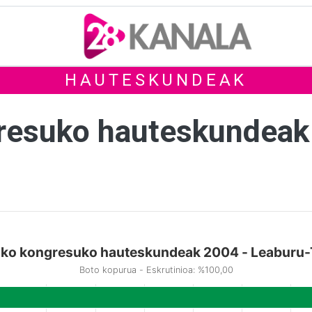
HAUTESKUNDEAK
gresuko hauteskundeak
ako kongresuko hauteskundeak 2004 - Leaburu
Boto kopurua - Eskrutinioa: %100,00