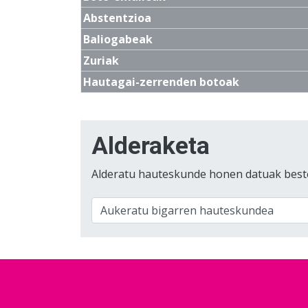
Abstentzioa
Baliogabeak
Zuriak
Hautagai-zerrenden botoak
Alderaketa
Alderatu hauteskunde honen datuak best