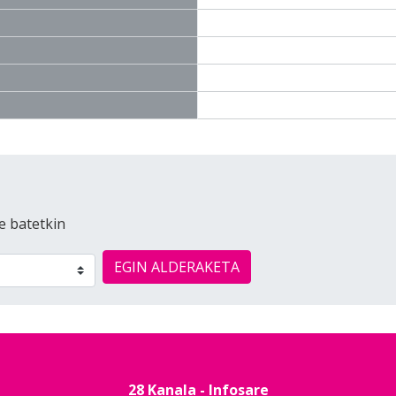
e batetkin
EGIN ALDERAKETA
28 Kanala - Infosare