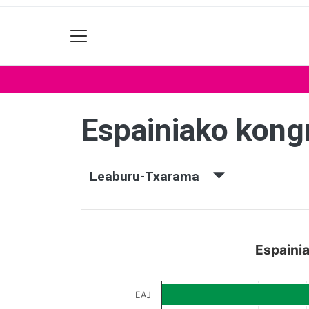
Espainiako kon
Leaburu-Txarama
Espaini
EAJ