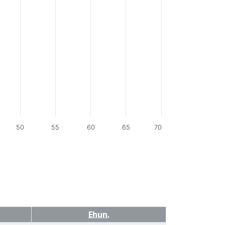
50
55
60
65
70
Ehun.