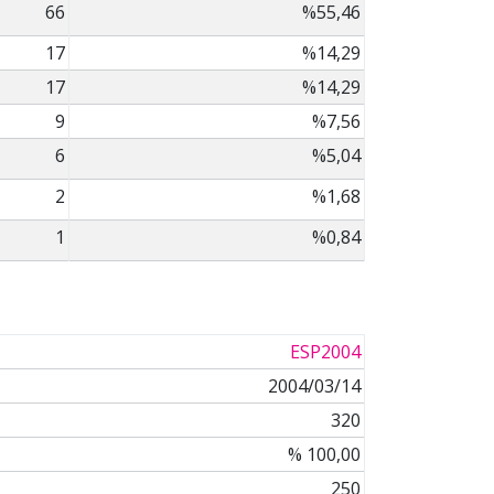
66
%55,46
17
%14,29
17
%14,29
9
%7,56
6
%5,04
2
%1,68
1
%0,84
ESP2004
2004/03/14
320
% 100,00
250