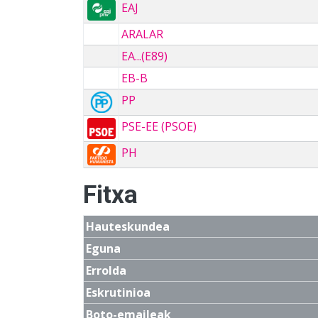
EAJ
ARALAR
EA...(E89)
EB-B
PP
PSE-EE (PSOE)
PH
Fitxa
Hauteskundea
Eguna
Errolda
Eskrutinioa
Boto-emaileak