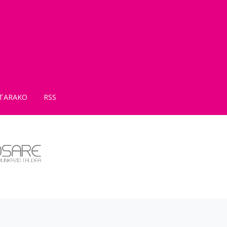
TARAKO
RSS