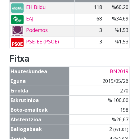
EH Bildu
118
%60,20
EAJ
68
%34,69
Podemos
3
%1,53
PSE-EE (PSOE)
3
%1,53
Fitxa
Hauteskundea
BN2019
Eguna
2019/05/26
Errolda
270
Eskrutinioa
% 100,00
Boto-emaileak
198
Abstentzioa
%26,67
Baliogabeak
2
(%1,01)
Zuriak
4
(%2,02)