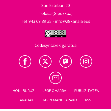
San Esteban 20
Tolosa (Gipuzkoa)
Tel: 943 69 89 35 -
info@28kanala.eus
Codesyntaxek garatua
HONI BURUZ
LEGE OHARRA
PUBLIZITATEA
ARAUAK
HARREMANETARAKO
RSS