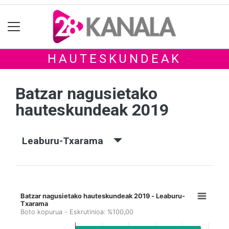
HAUTESKUNDEAK
Batzar nagusietako
hauteskundeak 2019
Leaburu-Txarama
Batzar nagusietako hauteskundeak 2019 - Leaburu-
Txarama
Boto kopurua - Eskrutinioa: %100,00