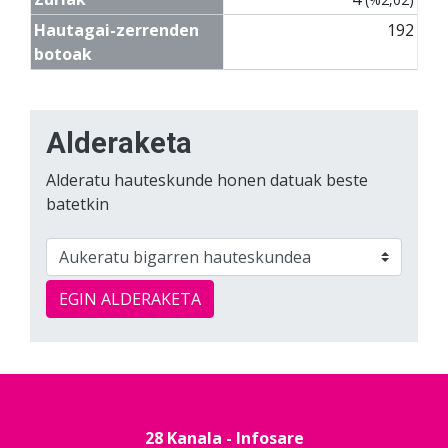
Hautagai-zerrenden
192
botoak
Alderaketa
Alderatu hauteskunde honen datuak beste
batetkin
EGIN ALDERAKETA
28 Kanala - Infosare