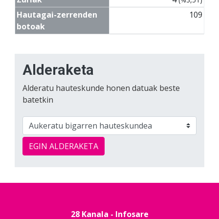
Hautagai-zerrenden
109
botoak
Alderaketa
Alderatu hauteskunde honen datuak beste
batetkin
EGIN ALDERAKETA
28 Kanala - Infosare