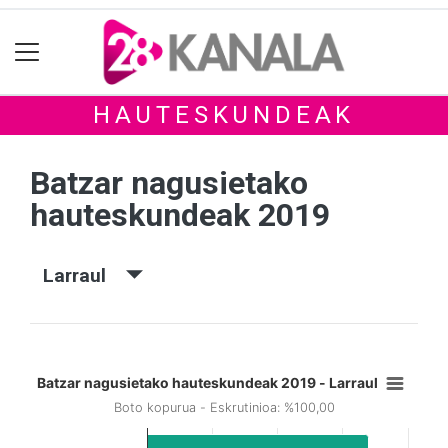
HAUTESKUNDEAK
Batzar nagusietako
hauteskundeak 2019
Larraul
Batzar nagusietako hauteskundeak 2019 - Larraul
Boto kopurua - Eskrutinioa: %100,00