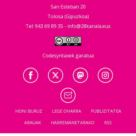
San Esteban 20
Tolosa (Gipuzkoa)
Tel: 943 69 89 35 -
info@28kanala.eus
Codesyntaxek garatua
HONI BURUZ
LEGE OHARRA
PUBLIZITATEA
ARAUAK
HARREMANETARAKO
RSS