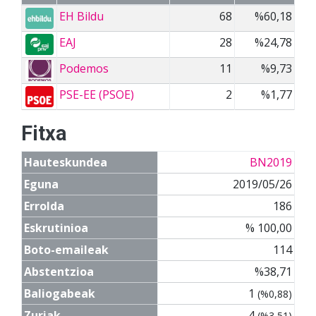
EH Bildu
68
%60,18
EAJ
28
%24,78
Podemos
11
%9,73
PSE-EE (PSOE)
2
%1,77
Fitxa
Hauteskundea
BN2019
Eguna
2019/05/26
Errolda
186
Eskrutinioa
% 100,00
Boto-emaileak
114
Abstentzioa
%38,71
Baliogabeak
1
(%0,88)
Zuriak
4
(%3,51)