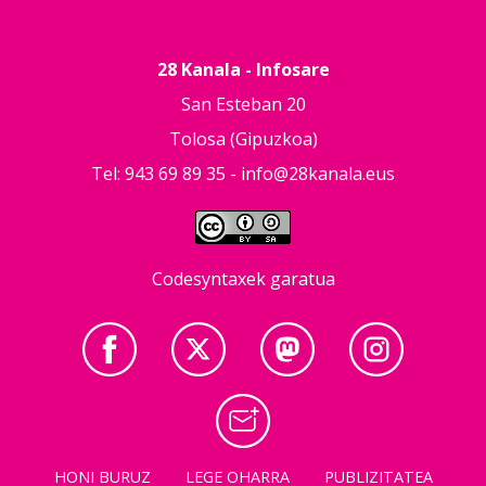
28 Kanala - Infosare
San Esteban 20
Tolosa (Gipuzkoa)
Tel: 943 69 89 35 -
info@28kanala.eus
Codesyntaxek garatua
HONI BURUZ
LEGE OHARRA
PUBLIZITATEA