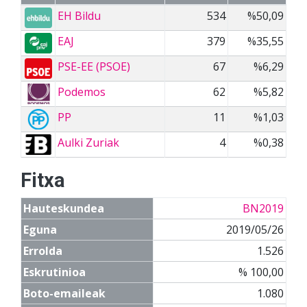
EH Bildu
534
%50,09
EAJ
379
%35,55
PSE-EE (PSOE)
67
%6,29
Podemos
62
%5,82
PP
11
%1,03
Aulki Zuriak
4
%0,38
Fitxa
Hauteskundea
BN2019
Eguna
2019/05/26
Errolda
1.526
Eskrutinioa
% 100,00
Boto-emaileak
1.080