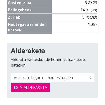
Abstentzioa
%29,23
Baliogabeak
14
(%1,30)
Zuriak
9
(%0,83)
Hautagai-zerrenden
1.057
botoak
Alderaketa
Alderatu hauteskunde honen datuak beste
batetkin
EGIN ALDERAKETA