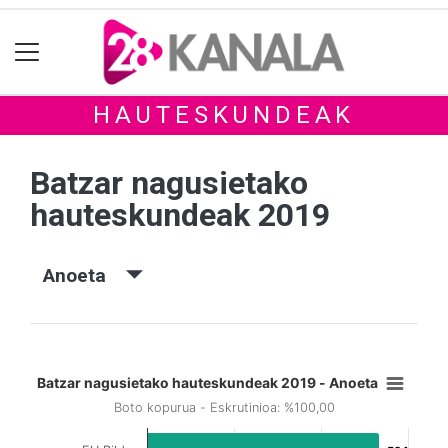
HAUTESKUNDEAK
Batzar nagusietako
hauteskundeak 2019
Anoeta
Batzar nagusietako hauteskundeak 2019 - Anoeta
Boto kopurua - Eskrutinioa: %100,00