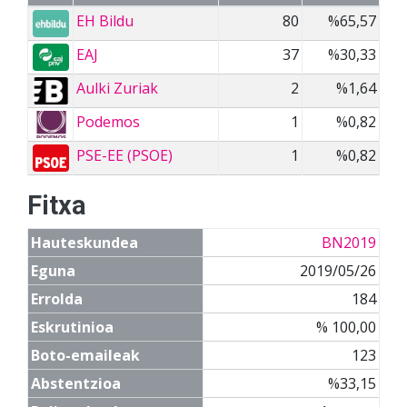
EH Bildu
80
%65,57
EAJ
37
%30,33
Aulki Zuriak
2
%1,64
Podemos
1
%0,82
PSE-EE (PSOE)
1
%0,82
Fitxa
Hauteskundea
BN2019
Eguna
2019/05/26
Errolda
184
Eskrutinioa
% 100,00
Boto-emaileak
123
Abstentzioa
%33,15