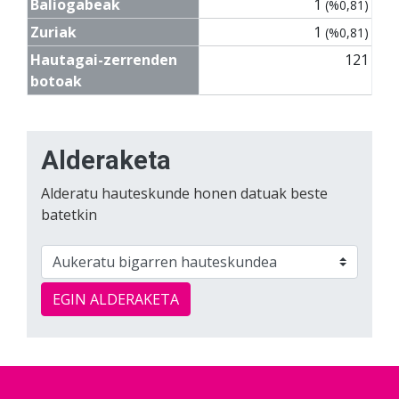
Baliogabeak
1
(%0,81)
Zuriak
1
(%0,81)
Hautagai-zerrenden
121
botoak
Alderaketa
Alderatu hauteskunde honen datuak beste
batetkin
EGIN ALDERAKETA