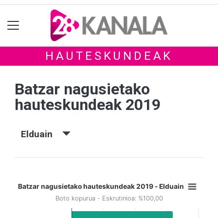
HAUTESKUNDEAK
Batzar nagusietako
hauteskundeak 2019
Elduain
Batzar nagusietako hauteskundeak 2019 - Elduain
Boto kopurua - Eskrutinioa: %100,00