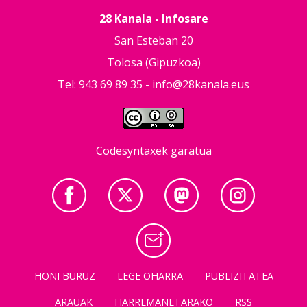
28 Kanala - Infosare
San Esteban 20
Tolosa (Gipuzkoa)
Tel: 943 69 89 35 -
info@28kanala.eus
Codesyntaxek garatua
HONI BURUZ
LEGE OHARRA
PUBLIZITATEA
ARAUAK
HARREMANETARAKO
RSS