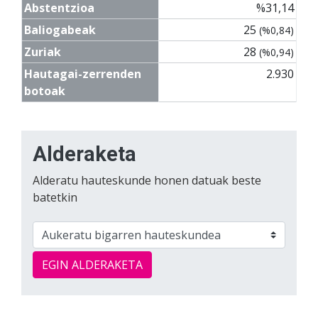
Abstentzioa
%31,14
Baliogabeak
25
(%0,84)
Zuriak
28
(%0,94)
Hautagai-zerrenden
2.930
botoak
Alderaketa
Alderatu hauteskunde honen datuak beste
batetkin
EGIN ALDERAKETA