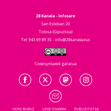
28 Kanala - Infosare
San Esteban 20
Tolosa (Gipuzkoa)
Tel: 943 69 89 35 -
info@28kanala.eus
Codesyntaxek garatua
HONI BURUZ
LEGE OHARRA
PUBLIZITATEA