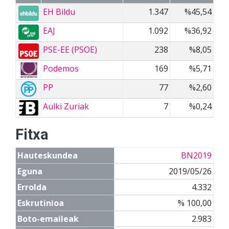
EH Bildu
1.347
%45,54
EAJ
1.092
%36,92
PSE-EE (PSOE)
238
%8,05
Podemos
169
%5,71
PP
77
%2,60
Aulki Zuriak
7
%0,24
Fitxa
Hauteskundea
BN2019
Eguna
2019/05/26
Errolda
4.332
Eskrutinioa
% 100,00
Boto-emaileak
2.983