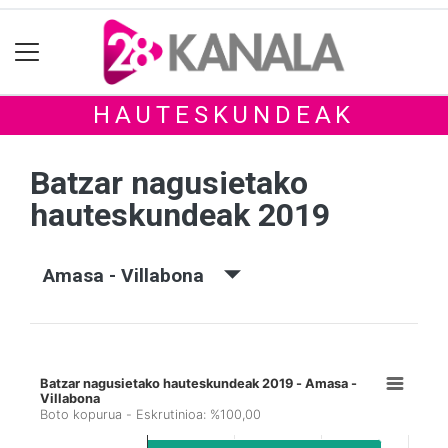
HAUTESKUNDEAK
Batzar nagusietako
hauteskundeak 2019
Amasa - Villabona
Batzar nagusietako hauteskundeak 2019 - Amasa -
Villabona
Boto kopurua - Eskrutinioa: %100,00