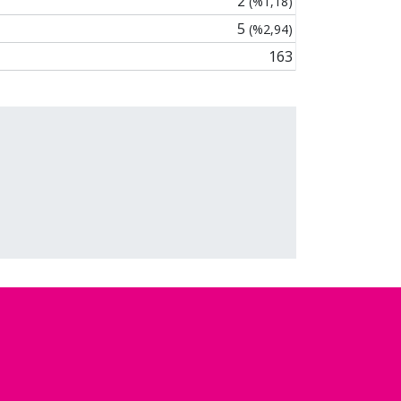
2
(%1,18)
5
(%2,94)
163