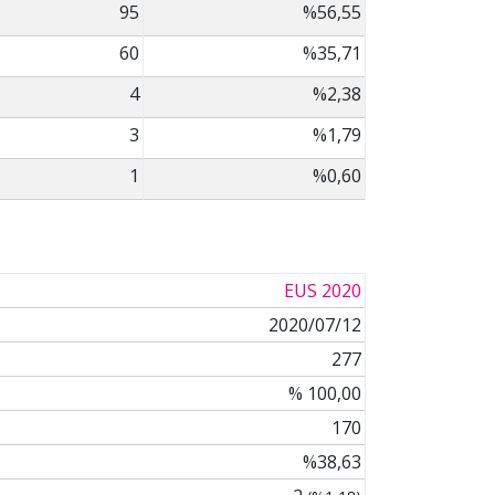
95
%56,55
60
%35,71
4
%2,38
3
%1,79
1
%0,60
EUS 2020
2020/07/12
277
% 100,00
170
%38,63