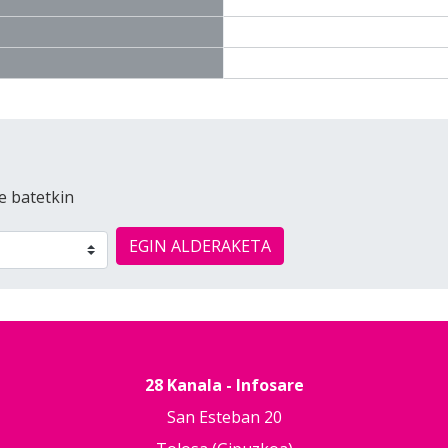
e batetkin
EGIN ALDERAKETA
28 Kanala - Infosare
San Esteban 20