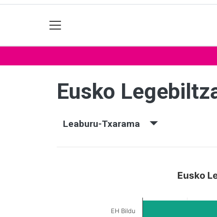
Eusko Legebiltz
Leaburu-Txarama
Eusko Le
EH Bildu