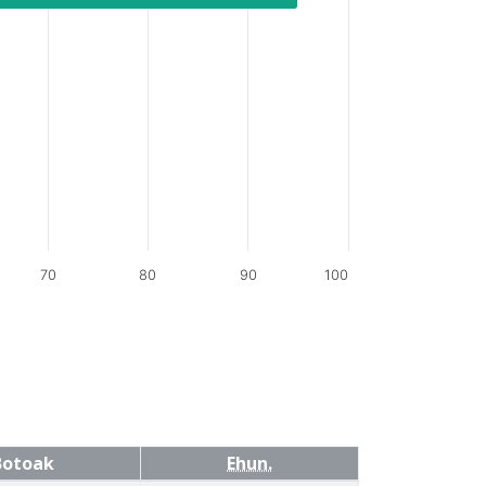
70
80
90
100
Botoak
Ehun.