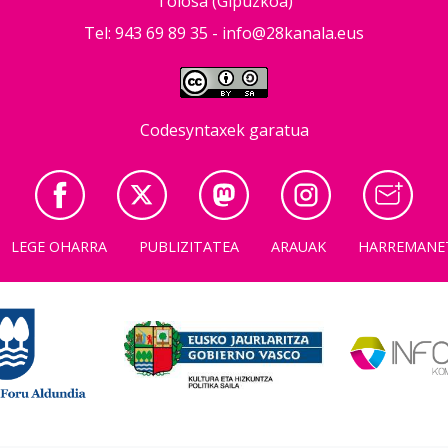
Tolosa (Gipuzkoa)
Tel: 943 69 89 35 -
info@28kanala.eus
Codesyntaxek garatua
LEGE OHARRA
PUBLIZITATEA
ARAUAK
HARREMANE