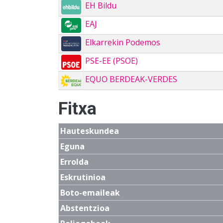
EH Bildu
EAJ
Elkarrekin Podemos
PSE-EE (PSOE)
EQUO BERDEAK-VERDES
Fitxa
Hauteskundea
Eguna
Errolda
Eskrutinioa
Boto-emaileak
Abstentzioa