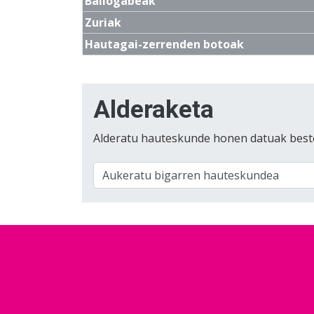
Baliogabeak
Zuriak
Hautagai-zerrenden botoak
Alderaketa
Alderatu hauteskunde honen datuak best