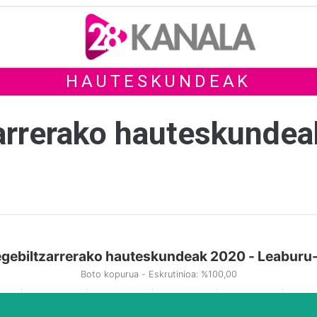
HAUTESKUNDEAK
arrerako hauteskunde
gebiltzarrerako hauteskundeak 2020 - Leabur
Boto kopurua - Eskrutinioa: %100,00