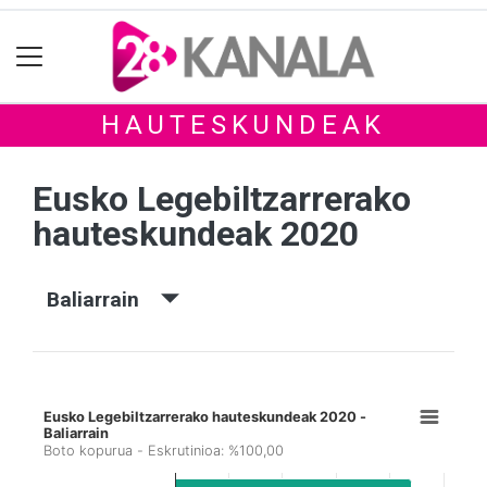
HAUTESKUNDEAK
Eusko Legebiltzarrerako
hauteskundeak 2020
Baliarrain
Eusko Legebiltzarrerako hauteskundeak 2020 -
Baliarrain
Boto kopurua - Eskrutinioa: %100,00