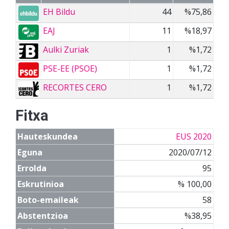
EH Bildu
44
%75,86
EAJ
11
%18,97
Aulki Zuriak
1
%1,72
PSE-EE (PSOE)
1
%1,72
RECORTES CERO
1
%1,72
Fitxa
Hauteskundea
EUS 2020
Eguna
2020/07/12
Errolda
95
Eskrutinioa
% 100,00
Boto-emaileak
58
Abstentzioa
%38,95