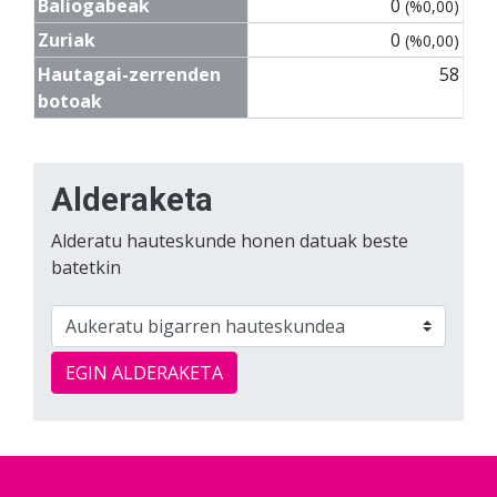
Baliogabeak
0
(%0,00)
Zuriak
0
(%0,00)
Hautagai-zerrenden
58
botoak
Alderaketa
Alderatu hauteskunde honen datuak beste
batetkin
EGIN ALDERAKETA