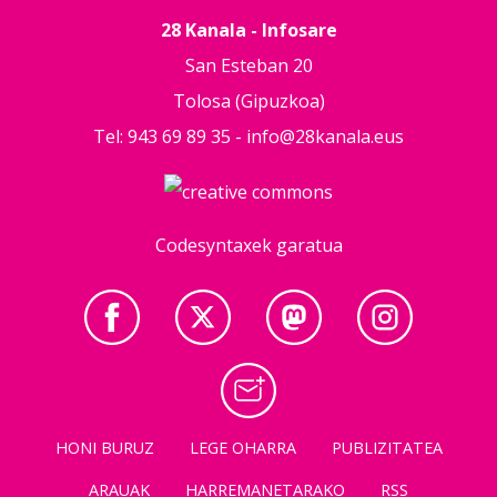
28 Kanala - Infosare
San Esteban 20
Tolosa (Gipuzkoa)
Tel: 943 69 89 35 -
info@28kanala.eus
Codesyntaxek garatua
HONI BURUZ
LEGE OHARRA
PUBLIZITATEA
ARAUAK
HARREMANETARAKO
RSS