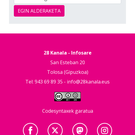
EGIN ALDERAKETA
28 Kanala - Infosare
San Esteban 20
Tolosa (Gipuzkoa)
Tel: 943 69 89 35 -
info@28kanala.eus
Codesyntaxek garatua