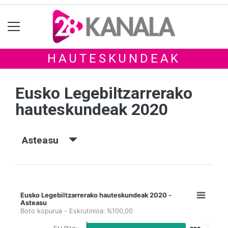
HAUTESKUNDEAK
Eusko Legebiltzarrerako
hauteskundeak 2020
Asteasu
Eusko Legebiltzarrerako hauteskundeak 2020 -
Asteasu
Boto kopurua - Eskrutinioa: %100,00