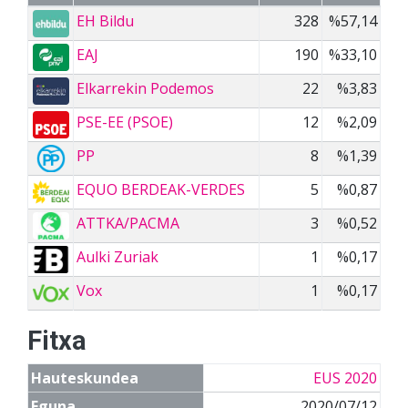
EH Bildu
328
%57,14
EAJ
190
%33,10
Elkarrekin Podemos
22
%3,83
PSE-EE (PSOE)
12
%2,09
PP
8
%1,39
EQUO BERDEAK-VERDES
5
%0,87
ATTKA/PACMA
3
%0,52
Aulki Zuriak
1
%0,17
Vox
1
%0,17
Fitxa
Hauteskundea
EUS 2020
Eguna
2020/07/12