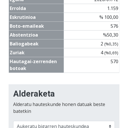
Errolda
1.159
Eskrutinioa
% 100,00
Boto-emaileak
576
Abstentzioa
%50,30
Baliogabeak
2
(%0,35)
Zuriak
4
(%0,69)
Hautagai-zerrenden
570
botoak
Alderaketa
Alderatu hauteskunde honen datuak beste
batetkin