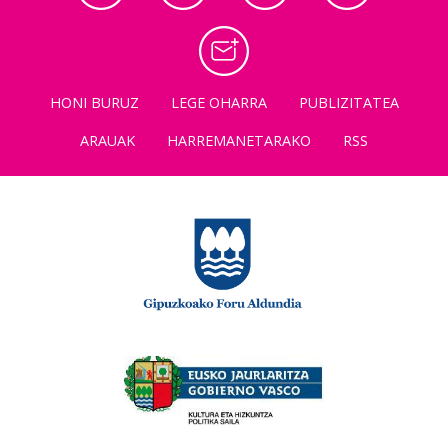
HONI BURUZ
LEGE OHARRA
PUBLIZITATEA
ARAUAK
HARREMANETARAKO
RSS