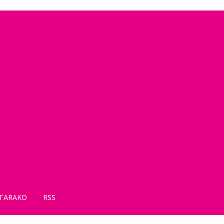
TARAKO
RSS