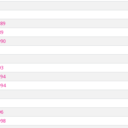
989
89
990
93
994
994
96
998