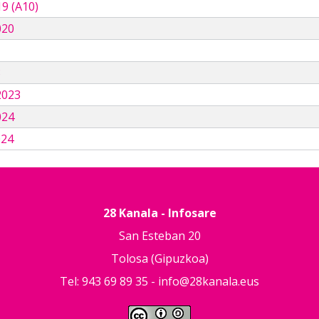
9 (A10)
020
3
2023
024
024
28 Kanala - Infosare
San Esteban 20
Tolosa (Gipuzkoa)
Tel: 943 69 89 35 -
info@28kanala.eus