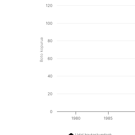
120
100
Boto kopurua
80
60
40
20
0
1980
1985
Udal hauteskundeak