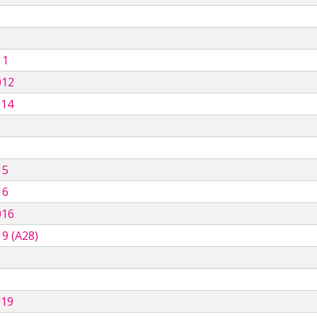
11
012
014
15
16
016
9 (A28)
019