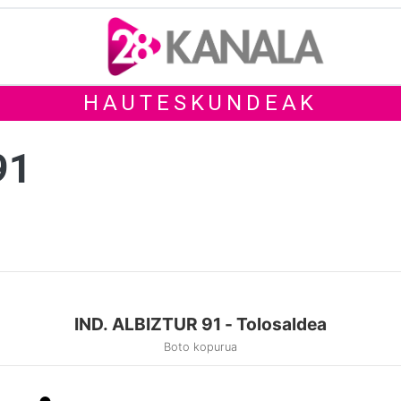
HAUTESKUNDEAK
91
IND. ALBIZTUR 91 - Tolosaldea
Boto kopurua