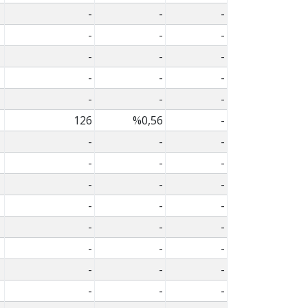
-
-
-
-
-
-
-
-
-
-
-
-
-
-
-
126
%0,56
-
-
-
-
-
-
-
-
-
-
-
-
-
-
-
-
-
-
-
-
-
-
-
-
-