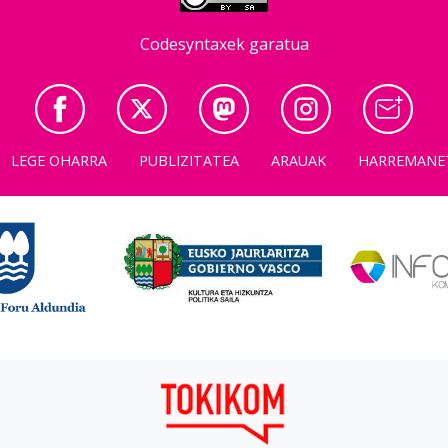
Codesyntaxek garatua
LEGE OHARRA
PUBLIZITATEA
ARAUAK
HARREMANE