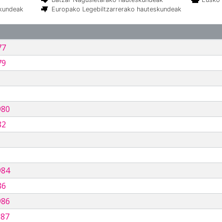
skundeak
Europako Legebiltzarrerako hauteskundeak
77
79
980
82
984
86
986
987