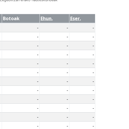
Botoak
Ehun.
Eser.
-
-
-
-
-
-
-
-
-
-
-
-
-
-
-
-
-
-
-
-
-
-
-
-
-
-
-
-
-
-
-
-
-
-
-
-