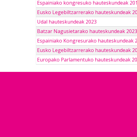
Espainiako kongresuko hauteskundeak 201
Eusko Legebiltzarrerako hauteskundeak 2
Udal hauteskundeak 2023
Batzar Nagusietarako hauteskundeak 202
Espainiako Kongresurako hauteskundeak 
Eusko Legebiltzarrerako hauteskundeak 2
Europako Parlamentuko hauteskundeak 2