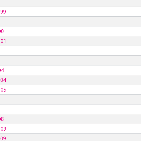
999
00
001
04
004
005
08
009
009