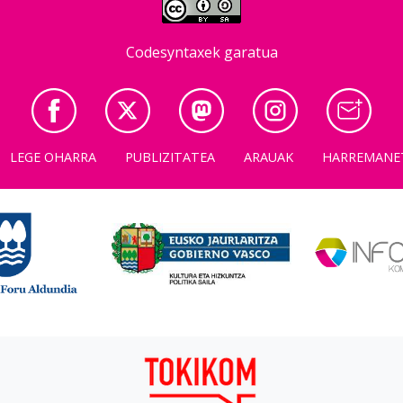
Codesyntaxek garatua
LEGE OHARRA
PUBLIZITATEA
ARAUAK
HARREMANE