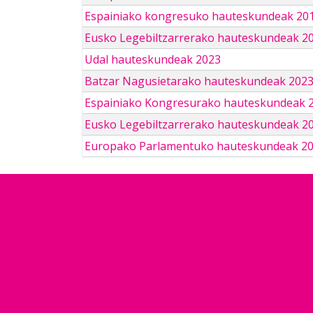
Espainiako kongresuko hauteskundeak 201
Eusko Legebiltzarrerako hauteskundeak 2
Udal hauteskundeak 2023
Batzar Nagusietarako hauteskundeak 202
Espainiako Kongresurako hauteskundeak 
Eusko Legebiltzarrerako hauteskundeak 2
Europako Parlamentuko hauteskundeak 2