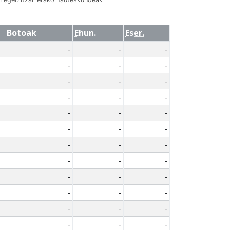
Botoak
Ehun.
Eser.
-
-
-
-
-
-
-
-
-
-
-
-
-
-
-
-
-
-
-
-
-
-
-
-
-
-
-
-
-
-
-
-
-
-
-
-