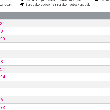
skundeak
Europako Legebiltzarrerako hauteskundeak
989
89
990
93
994
994
96
998