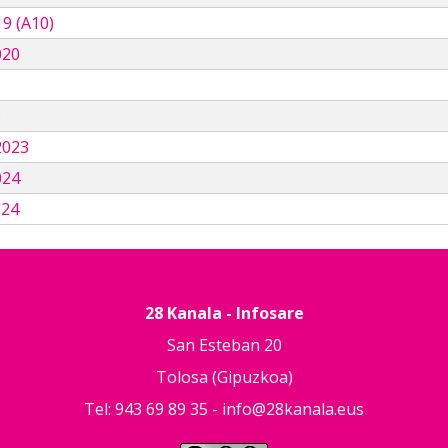
9 (A10)
020
3
2023
024
024
28 Kanala - Infosare
San Esteban 20
Tolosa (Gipuzkoa)
Tel: 943 69 89 35 -
info@28kanala.eus