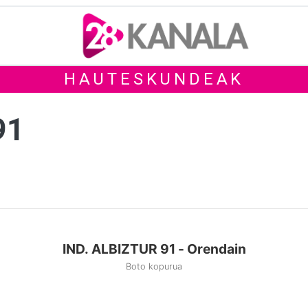
HAUTESKUNDEAK
91
IND. ALBIZTUR 91 - Orendain
Boto kopurua