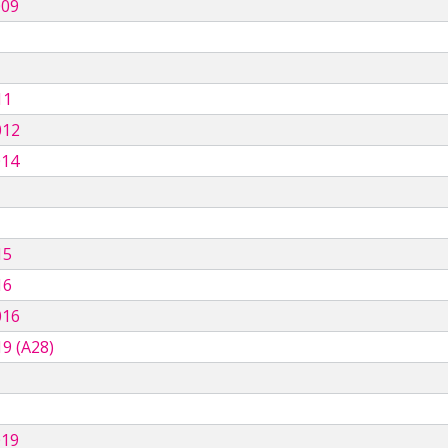
009
11
012
014
15
16
016
9 (A28)
019