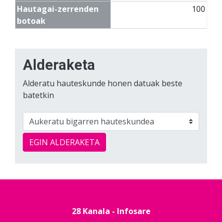
Hautagai-zerrenden
100
botoak
Alderaketa
Alderatu hauteskunde honen datuak beste
batetkin
EGIN ALDERAKETA
28 Kanala - Infosare