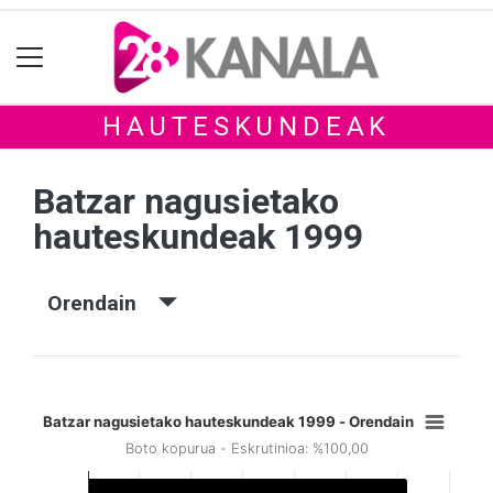
HAUTESKUNDEAK
Batzar nagusietako
hauteskundeak 1999
Orendain
Batzar nagusietako hauteskundeak 1999 - Orendain
Boto kopurua - Eskrutinioa: %100,00