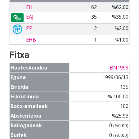
EH
62
%62,00
EAJ
35
%35,00
PP
2
%2,00
EHB
1
%1,00
Fitxa
Hauteskundea
BN1999
Eguna
1999/06/13
Errolda
135
Eskrutinioa
% 100,00
Boto-emaileak
100
Abstentzioa
%25,93
Baliogabeak
0
(%0,00)
Zuriak
0
(%0,00)