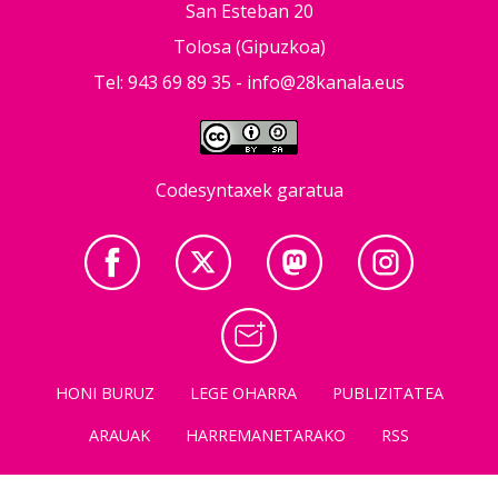
San Esteban 20
Tolosa (Gipuzkoa)
Tel: 943 69 89 35 -
info@28kanala.eus
Codesyntaxek garatua
HONI BURUZ
LEGE OHARRA
PUBLIZITATEA
ARAUAK
HARREMANETARAKO
RSS