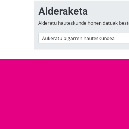
Alderaketa
Alderatu hauteskunde honen datuak best