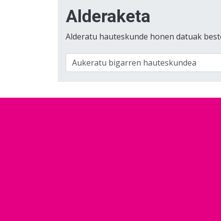
Alderaketa
Alderatu hauteskunde honen datuak best