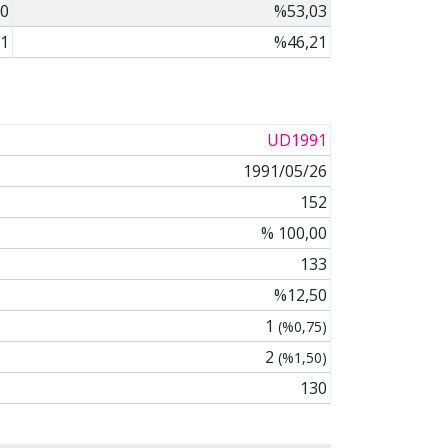
0
%53,03
1
%46,21
UD1991
1991/05/26
152
% 100,00
133
%12,50
1
(%0,75)
2
(%1,50)
130