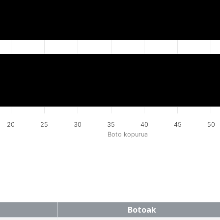
20
25
30
35
40
45
50
Boto kopurua
Botoak