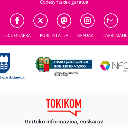
Codesyntaxek garatua
LEGE OHARRA
PUBLIZITATEA
ARAUAK
HARREMANE
Gertuko informazioa, euskaraz