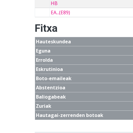
HB
EA...(E89)
Fitxa
Hauteskundea
Eguna
Errolda
Eskrutinioa
Boto-emaileak
Abstentzioa
Baliogabeak
Zuriak
Hautagai-zerrenden botoak