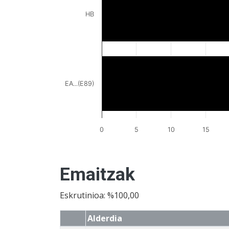
HB
EA...(E89)
0
5
10
15
Emaitzak
Eskrutinioa: %100,00
Alderdia