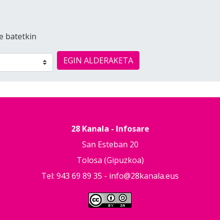
e batetkin
EGIN ALDERAKETA
28 Kanala - Infosare
San Esteban 20
Tolosa (Gipuzkoa)
Tel: 943 69 89 35 -
info@28kanala.eus