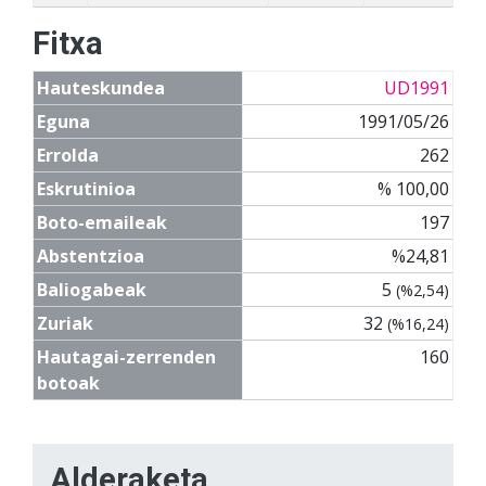
Fitxa
Hauteskundea
UD1991
Eguna
1991/05/26
Errolda
262
Eskrutinioa
% 100,00
Boto-emaileak
197
Abstentzioa
%24,81
Baliogabeak
5
(%2,54)
Zuriak
32
(%16,24)
Hautagai-zerrenden
160
botoak
Alderaketa