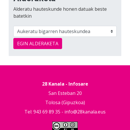
Alderatu hauteskunde honen datuak beste
batetkin
EGIN ALDERAKETA
28 Kanala - Infosare
San Esteban 20
Tolosa (Gipuzkoa)
Tel: 943 69 89 35 -
info@28kanala.eus