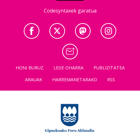
Codesyntaxek garatua
HONI BURUZ
LEGE OHARRA
PUBLIZITATEA
ARAUAK
HARREMANETARAKO
RSS