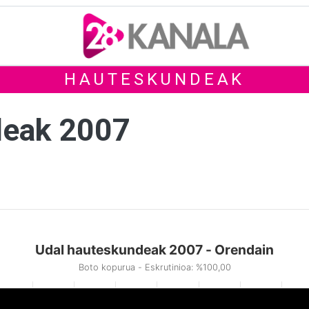
HAUTESKUNDEAK
deak 2007
Udal hauteskundeak 2007 - Orendain
Boto kopurua - Eskrutinioa: %100,00