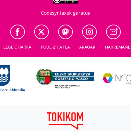
Codesyntaxek garatua
LEGE OHARRA
PUBLIZITATEA
ARAUAK
HARREMANE