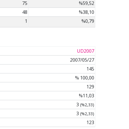
75
%59,52
48
%38,10
1
%0,79
UD2007
2007/05/27
145
% 100,00
129
%11,03
3
(%2,33)
3
(%2,33)
123