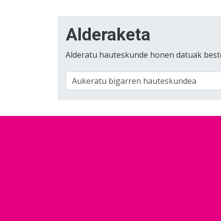
Alderaketa
Alderatu hauteskunde honen datuak best