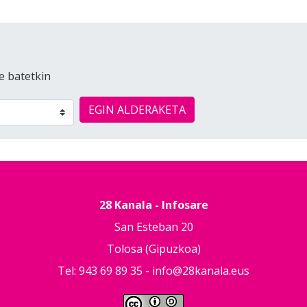
e batetkin
EGIN ALDERAKETA
28 Kanala - Infosare
San Esteban 20
Tolosa (Gipuzkoa)
Tel: 943 69 89 35 -
info@28kanala.eus