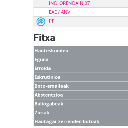
IND. ORENDAIN 07
EAE / ANV
PP
Fitxa
Hauteskundea
Eguna
Errolda
Eskrutinioa
Boto-emaileak
Abstentzioa
Baliogabeak
Zuriak
Hautagai-zerrenden botoak