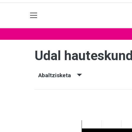
Udal hauteskun
Abaltzisketa