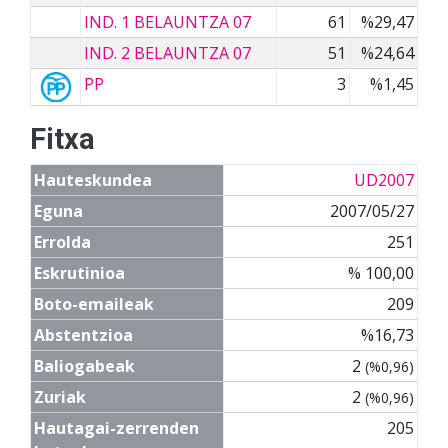
IND. 1 BELAUNTZA 07
61
%29,47
IND. 2 BELAUNTZA 07
51
%24,64
PP
3
%1,45
Fitxa
Hauteskundea
UD2007
Eguna
2007/05/27
Errolda
251
Eskrutinioa
% 100,00
Boto-emaileak
209
Abstentzioa
%16,73
Baliogabeak
2
(%0,96)
Zuriak
2
(%0,96)
Hautagai-zerrenden
205