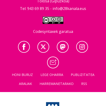
Tolosa (Gipuzkoa)
Tel: 943 69 89 35 -
info@28kanala.eus
Codesyntaxek garatua
HONI BURUZ
LEGE OHARRA
PUBLIZITATEA
ARAUAK
HARREMANETARAKO
RSS