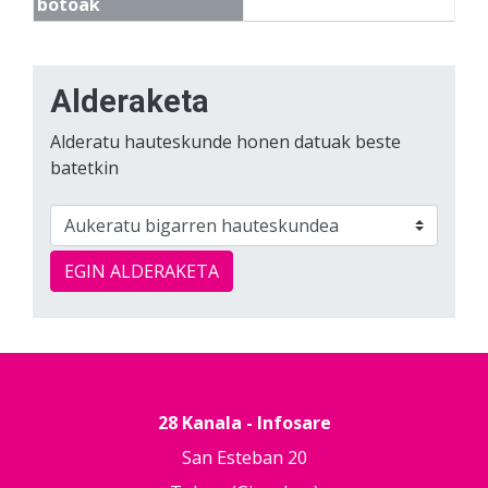
botoak
Alderaketa
Alderatu hauteskunde honen datuak beste
batetkin
EGIN ALDERAKETA
28 Kanala - Infosare
San Esteban 20