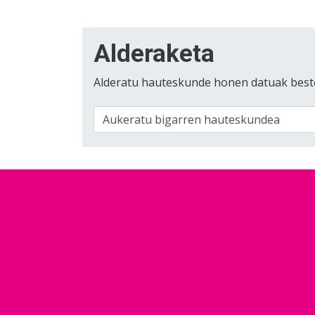
Alderaketa
Alderatu hauteskunde honen datuak best