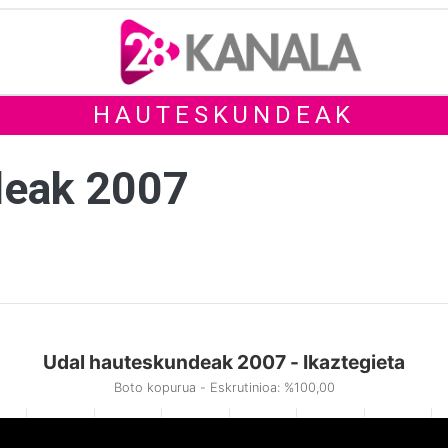
HAUTESKUNDEAK
deak 2007
Udal hauteskundeak 2007 - Ikaztegieta
Boto kopurua - Eskrutinioa: %100,00