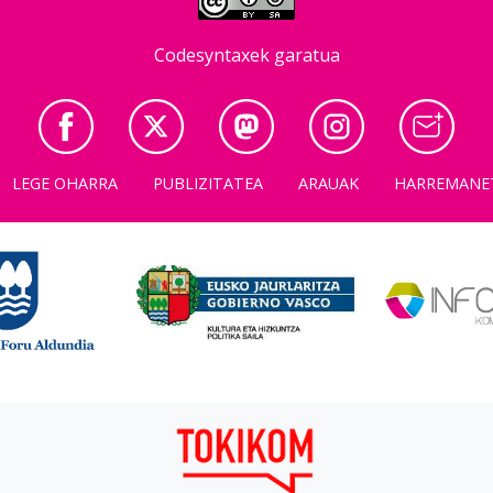
Codesyntaxek garatua
LEGE OHARRA
PUBLIZITATEA
ARAUAK
HARREMANE