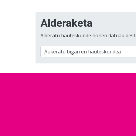
Alderaketa
Alderatu hauteskunde honen datuak best