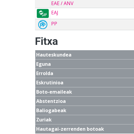
EAE / ANV
EAJ
PP
Fitxa
Hauteskundea
Eguna
Errolda
Eskrutinioa
Boto-emaileak
Abstentzioa
Baliogabeak
Zuriak
Hautagai-zerrenden botoak