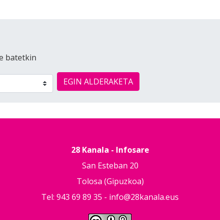
e batetkin
EGIN ALDERAKETA
28 Kanala - Infosare
San Esteban 20
Tolosa (Gipuzkoa)
Tel: 943 69 89 35 -
info@28kanala.eus