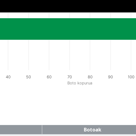
40
50
60
70
80
90
100
Boto kopurua
Botoak