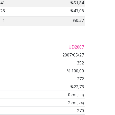
141
%51,84
128
%47,06
1
%0,37
UD2007
2007/05/27
352
% 100,00
272
%22,73
0
(%0,00)
2
(%0,74)
270