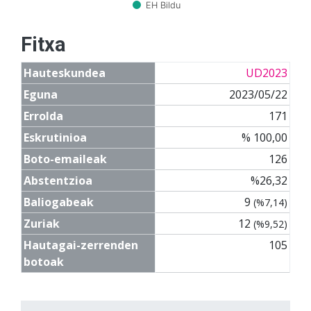
EH Bildu
Fitxa
Hauteskundea
UD2023
Eguna
2023/05/22
Errolda
171
Eskrutinioa
% 100,00
Boto-emaileak
126
Abstentzioa
%26,32
Baliogabeak
9
(%7,14)
Zuriak
12
(%9,52)
Hautagai-zerrenden
105
botoak