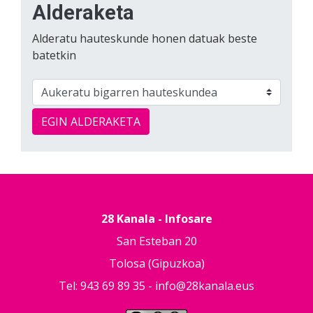
Alderaketa
Alderatu hauteskunde honen datuak beste
batetkin
EGIN ALDERAKETA
28 Kanala - Infosare
San Esteban 20
Tolosa (Gipuzkoa)
Tel: 943 69 89 35 -
info@28kanala.eus