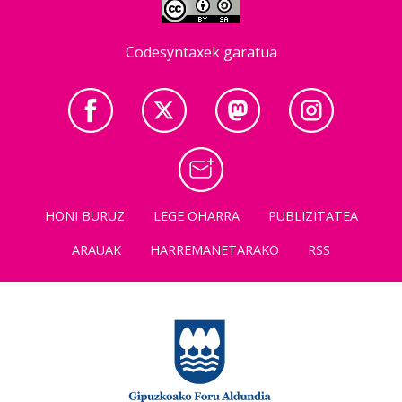
Codesyntaxek garatua
HONI BURUZ
LEGE OHARRA
PUBLIZITATEA
ARAUAK
HARREMANETARAKO
RSS