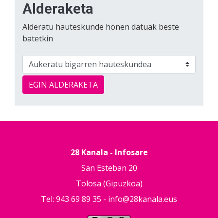
Alderaketa
Alderatu hauteskunde honen datuak beste
batetkin
EGIN ALDERAKETA
28 Kanala - Infosare
San Esteban 20
Tolosa (Gipuzkoa)
Tel: 943 69 89 35 -
info@28kanala.eus