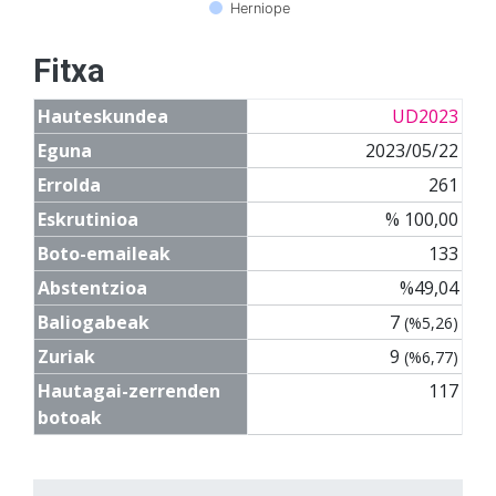
Herniope
Fitxa
Hauteskundea
UD2023
Eguna
2023/05/22
Errolda
261
Eskrutinioa
% 100,00
Boto-emaileak
133
Abstentzioa
%49,04
Baliogabeak
7
(%5,26)
Zuriak
9
(%6,77)
Hautagai-zerrenden
117
botoak