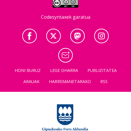
Codesyntaxek garatua
HONI BURUZ
LEGE OHARRA
PUBLIZITATEA
ARAUAK
HARREMANETARAKO
RSS