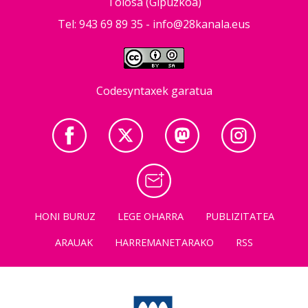
Tolosa (Gipuzkoa)
Tel: 943 69 89 35 -
info@28kanala.eus
Codesyntaxek garatua
HONI BURUZ
LEGE OHARRA
PUBLIZITATEA
ARAUAK
HARREMANETARAKO
RSS