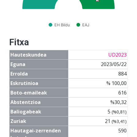
EH Bildu
EAJ
Fitxa
Hauteskundea
UD2023
Eguna
2023/05/22
Errolda
884
Eskrutinioa
% 100,00
Boto-emaileak
616
Abstentzioa
%30,32
Baliogabeak
5
(%0,81)
Zuriak
21
(%3,41)
Hautagai-zerrenden
590