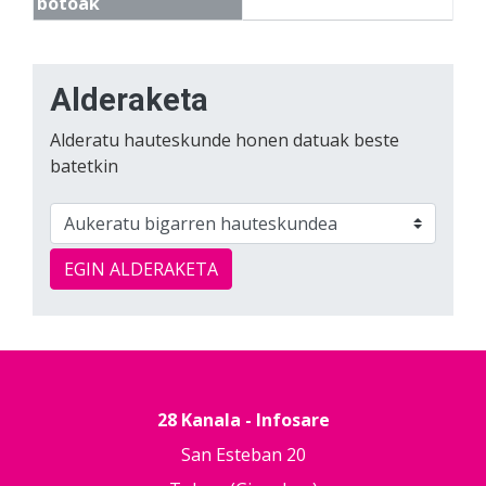
botoak
Alderaketa
Alderatu hauteskunde honen datuak beste
batetkin
EGIN ALDERAKETA
28 Kanala - Infosare
San Esteban 20