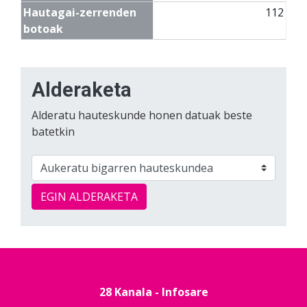
Hautagai-zerrenden
112
botoak
Alderaketa
Alderatu hauteskunde honen datuak beste
batetkin
EGIN ALDERAKETA
28 Kanala - Infosare