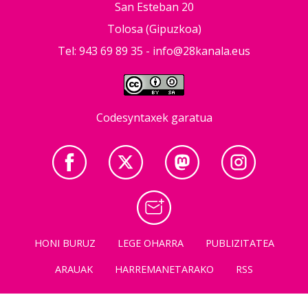
San Esteban 20
Tolosa (Gipuzkoa)
Tel: 943 69 89 35 -
info@28kanala.eus
Codesyntaxek garatua
HONI BURUZ
LEGE OHARRA
PUBLIZITATEA
ARAUAK
HARREMANETARAKO
RSS