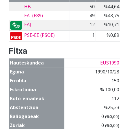
HB
50
%44,64
EA...(E89)
49
%43,75
EAJ
12
%10,71
PSE-EE (PSOE)
1
%0,89
Fitxa
Hauteskundea
EUS1990
Eguna
1990/10/28
Errolda
150
Eskrutinioa
% 100,00
Boto-emaileak
112
Abstentzioa
%25,33
Baliogabeak
0
(%0,00)
Zuriak
0
(%0,00)