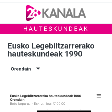
HAUTESKUNDEAK
Eusko Legebiltzarrerako
hauteskundeak 1990
Orendain
Eusko Legebiltzarrerako hauteskundeak 1990 -
Orendain
Boto kopurua - Eskrutinioa: %100,00