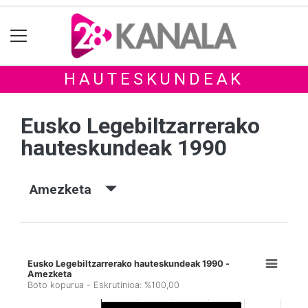
HAUTESKUNDEAK
Eusko Legebiltzarrerako
hauteskundeak 1990
Amezketa
Eusko Legebiltzarrerako hauteskundeak 1990 -
Amezketa
Boto kopurua - Eskrutinioa: %100,00