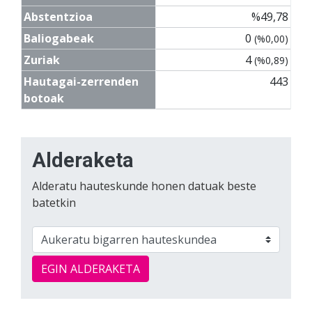
Abstentzioa
%49,78
Baliogabeak
0
(%0,00)
Zuriak
4
(%0,89)
Hautagai-zerrenden
443
botoak
Alderaketa
Alderatu hauteskunde honen datuak beste
batetkin
EGIN ALDERAKETA