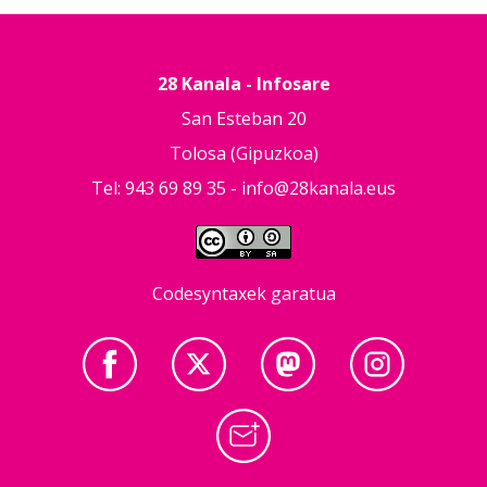
28 Kanala - Infosare
San Esteban 20
Tolosa (Gipuzkoa)
Tel: 943 69 89 35 -
info@28kanala.eus
Codesyntaxek garatua