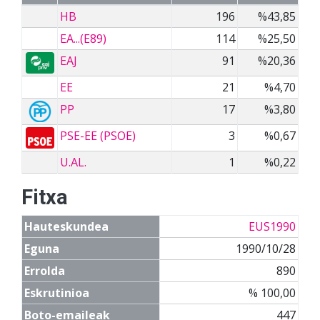
HB
196
%43,85
EA...(E89)
114
%25,50
EAJ
91
%20,36
EE
21
%4,70
PP
17
%3,80
PSE-EE (PSOE)
3
%0,67
U.AL.
1
%0,22
Fitxa
Hauteskundea
EUS1990
Eguna
1990/10/28
Errolda
890
Eskrutinioa
% 100,00
Boto-emaileak
447