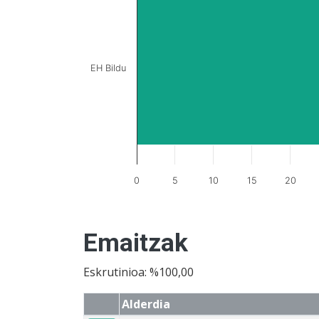
EH Bildu
0
5
10
15
20
Emaitzak
Eskrutinioa: %100,00
Alderdia