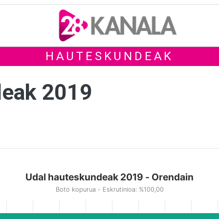
HAUTESKUNDEAK
deak 2019
Udal hauteskundeak 2019 - Orendain
Boto kopurua - Eskrutinioa: %100,00