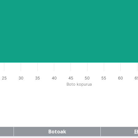
25
30
35
40
45
50
55
60
6
Boto kopurua
Botoak
E