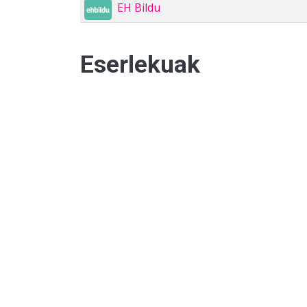
EH Bildu
Eserlekuak