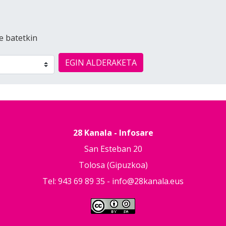
e batetkin
EGIN ALDERAKETA
28 Kanala - Infosare
San Esteban 20
Tolosa (Gipuzkoa)
Tel: 943 69 89 35 -
info@28kanala.eus