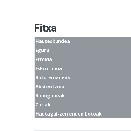
Fitxa
Hauteskundea
Eguna
Errolda
Eskrutinioa
Boto-emaileak
Abstentzioa
Baliogabeak
Zuriak
Hautagai-zerrenden botoak