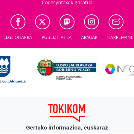
Codesyntaxek garatua
LEGE OHARRA
PUBLIZITATEA
ARAUAK
HARREMANE
Gertuko informazioa, euskaraz