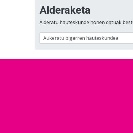
Alderaketa
Alderatu hauteskunde honen datuak best