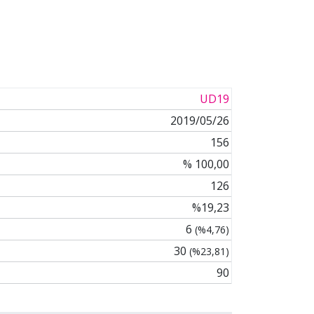
UD19
2019/05/26
156
% 100,00
126
%19,23
6
(%4,76)
30
(%23,81)
90