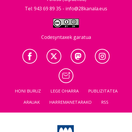
Tel: 943 69 89 35 -
info@28kanala.eus
Codesyntaxek garatua
HONI BURUZ
LEGE OHARRA
PUBLIZITATEA
ARAUAK
HARREMANETARAKO
RSS