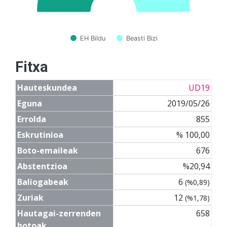
EH Bildu
Beasti Bizi
Fitxa
Hauteskundea
UD19
Eguna
2019/05/26
Errolda
855
Eskrutinioa
% 100,00
Boto-emaileak
676
Abstentzioa
%20,94
Baliogabeak
6
(%0,89)
Zuriak
12
(%1,78)
Hautagai-zerrenden
658
botoak