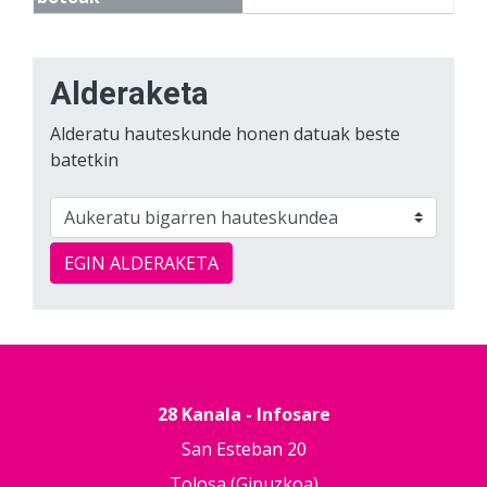
Alderaketa
Alderatu hauteskunde honen datuak beste
batetkin
EGIN ALDERAKETA
28 Kanala - Infosare
San Esteban 20
Tolosa (Gipuzkoa)