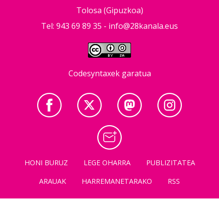
Tolosa (Gipuzkoa)
Tel: 943 69 89 35 -
info@28kanala.eus
Codesyntaxek garatua
HONI BURUZ
LEGE OHARRA
PUBLIZITATEA
ARAUAK
HARREMANETARAKO
RSS