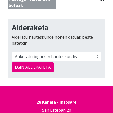
botoak
Alderaketa
Alderatu hauteskunde honen datuak beste
batetkin
EGIN ALDERAKETA
28 Kanala - Infosare
San Esteban 20