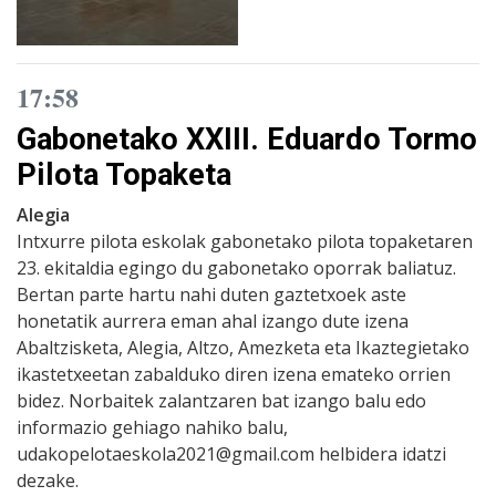
17:58
Gabonetako XXIII. Eduardo Tormo
Pilota Topaketa
Alegia
Intxurre pilota eskolak gabonetako pilota topaketaren
23. ekitaldia egingo du gabonetako oporrak baliatuz.
Bertan parte hartu nahi duten gaztetxoek aste
honetatik aurrera eman ahal izango dute izena
Abaltzisketa, Alegia, Altzo, Amezketa eta Ikaztegietako
ikastetxeetan zabalduko diren izena emateko orrien
bidez. Norbaitek zalantzaren bat izango balu edo
informazio gehiago nahiko balu,
udakopelotaeskola2021@gmail.com helbidera idatzi
dezake.