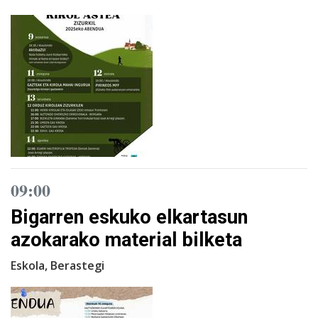
09:00
Bigarren eskuko elkartasun
azokarako material bilketa
Eskola, Berastegi