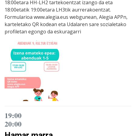
18:00etara HH-LH2 tartekoentzat izango da eta
18:00etatik 19:00etara LH3tik aurrerakoentzat.
Formularioa www.alegia.eus webgunean, Alegia APPn,
karteletako QR kodean eta Udalaren sare sozialetako
profiletan egongo da eskuragarri
19:00
20:00
Hamar marra