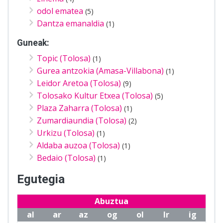
odol ematea
(5)
Dantza emanaldia
(1)
Guneak:
Topic (Tolosa)
(1)
Gurea antzokia (Amasa-Villabona)
(1)
Leidor Aretoa (Tolosa)
(9)
Tolosako Kultur Etxea (Tolosa)
(5)
Plaza Zaharra (Tolosa)
(1)
Zumardiaundia (Tolosa)
(2)
Urkizu (Tolosa)
(1)
Aldaba auzoa (Tolosa)
(1)
Bedaio (Tolosa)
(1)
Egutegia
Abuztua
al
ar
az
og
ol
lr
ig