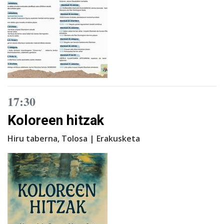
17:30
Koloreen hitzak
Hiru taberna, Tolosa | Erakusketa