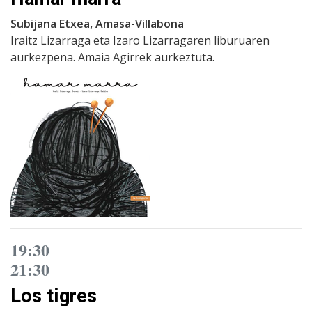
Subijana Etxea, Amasa-Villabona
Iraitz Lizarraga eta Izaro Lizarragaren liburuaren
aurkezpena. Amaia Agirrek aurkeztuta.
19:30
21:30
Los tigres