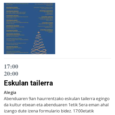
17:00
20:00
Eskulan tailerra
Alegia
Abenduaren 9an haurrentzako eskulan tailerra egingo
da kultur etxean eta abenduaren 1etik 5era eman ahal
izango dute izena formulario bidez. 17:00etatik