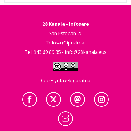
28 Kanala - Infosare
San Esteban 20
Tolosa (Gipuzkoa)
Tel: 943 69 89 35 -
info@28kanala.eus
Codesyntaxek garatua