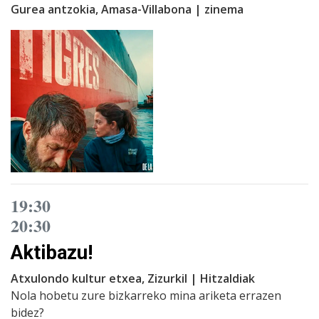
Gurea antzokia, Amasa-Villabona | zinema
19:30
20:30
Aktibazu!
Atxulondo kultur etxea, Zizurkil | Hitzaldiak
Nola hobetu zure bizkarreko mina ariketa errazen
bidez?