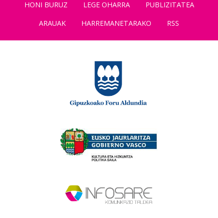
HONI BURUZ
LEGE OHARRA
PUBLIZITATEA
ARAUAK
HARREMANETARAKO
RSS