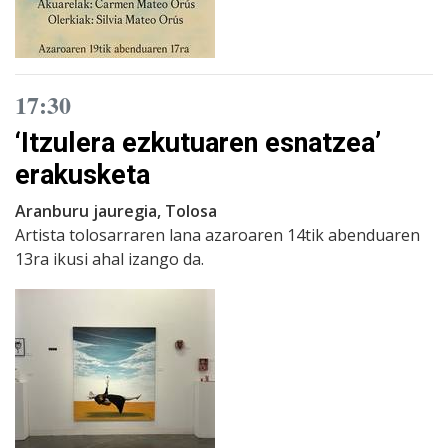
17:30
‘Itzulera ezkutuaren esnatzea’
erakusketa
Aranburu jauregia, Tolosa
Artista tolosarraren lana azaroaren 14tik abenduaren
13ra ikusi ahal izango da.