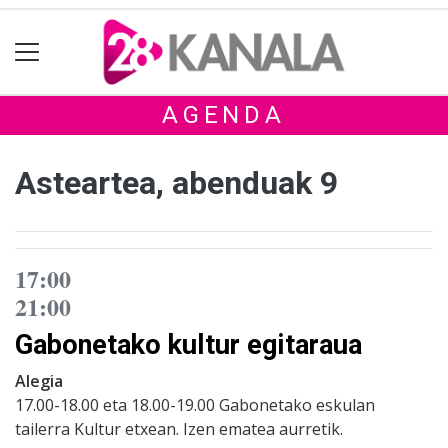
AGENDA
Asteartea, abenduak 9
17:00
21:00
Gabonetako kultur egitaraua
Alegia
17.00-18.00 eta 18.00-19.00 Gabonetako eskulan
tailerra Kultur etxean. Izen ematea aurretik.