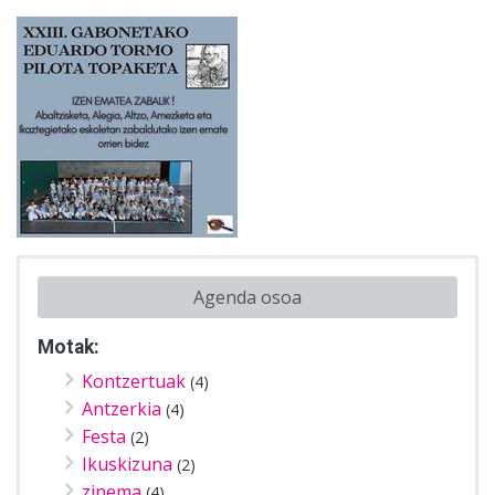
Agenda osoa
Motak:
Kontzertuak
(4)
Antzerkia
(4)
Festa
(2)
Ikuskizuna
(2)
zinema
(4)