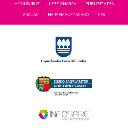
HONI BURUZ
LEGE OHARRA
PUBLIZITATEA
ARAUAK
HARREMANETARAKO
RSS