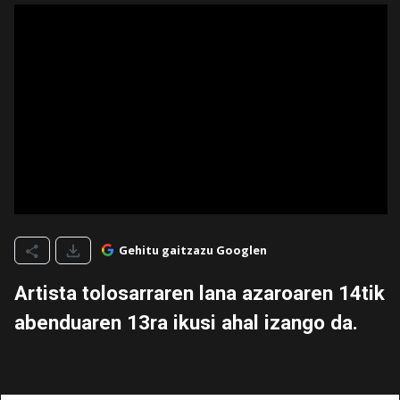
Gehitu gaitzazu Googlen
Artista tolosarraren lana azaroaren 14tik
abenduaren 13ra ikusi ahal izango da.