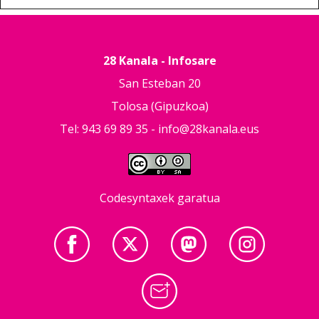
28 Kanala - Infosare
San Esteban 20
Tolosa (Gipuzkoa)
Tel: 943 69 89 35 -
info@28kanala.eus
Codesyntaxek garatua