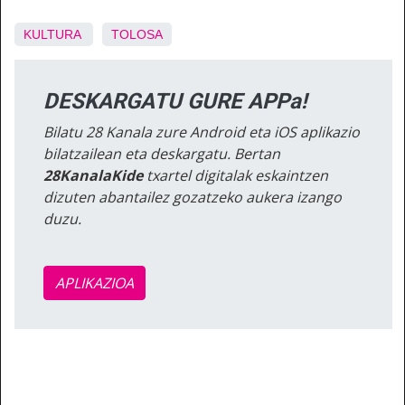
KULTURA
TOLOSA
DESKARGATU GURE APPa!
Bilatu 28 Kanala zure Android eta iOS aplikazio
bilatzailean eta deskargatu. Bertan
28KanalaKide
txartel digitalak eskaintzen
dizuten abantailez gozatzeko aukera izango
duzu.
APLIKAZIOA