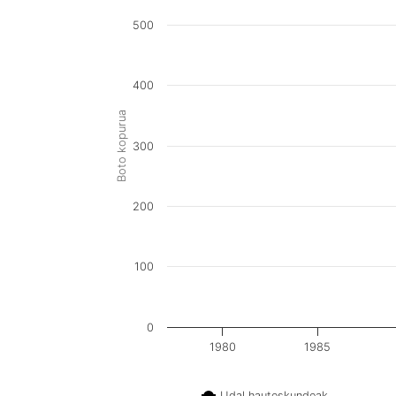
500
400
Boto kopurua
300
200
100
0
1980
1985
Udal hauteskundeak