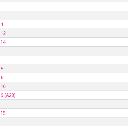
11
012
014
15
16
016
9 (A28)
019