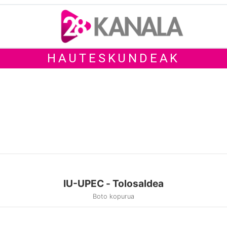
HAUTESKUNDEAK
IU-UPEC - Tolosaldea
Boto kopurua