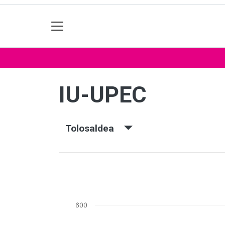
IU-UPEC
Tolosaldea
600