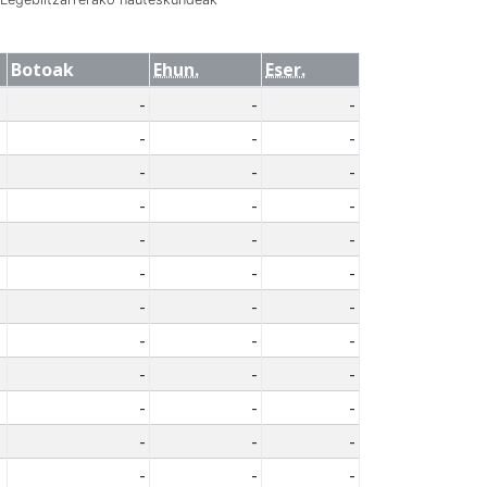
Botoak
Ehun.
Eser.
-
-
-
-
-
-
-
-
-
-
-
-
-
-
-
-
-
-
-
-
-
-
-
-
-
-
-
-
-
-
-
-
-
-
-
-