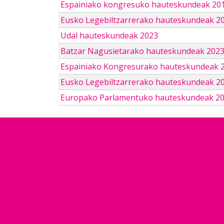
Espainiako kongresuko hauteskundeak 201
Eusko Legebiltzarrerako hauteskundeak 2
Udal hauteskundeak 2023
Batzar Nagusietarako hauteskundeak 202
Espainiako Kongresurako hauteskundeak 
Eusko Legebiltzarrerako hauteskundeak 2
Europako Parlamentuko hauteskundeak 2