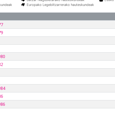
skundeak
Europako Legebiltzarrerako hauteskundeak
77
79
980
82
984
86
986