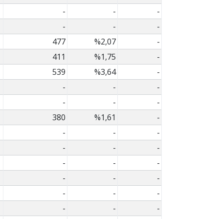
-
-
-
-
-
-
477
%2,07
-
411
%1,75
-
539
%3,64
-
-
-
-
-
-
-
380
%1,61
-
-
-
-
-
-
-
-
-
-
-
-
-
-
-
-
-
-
-