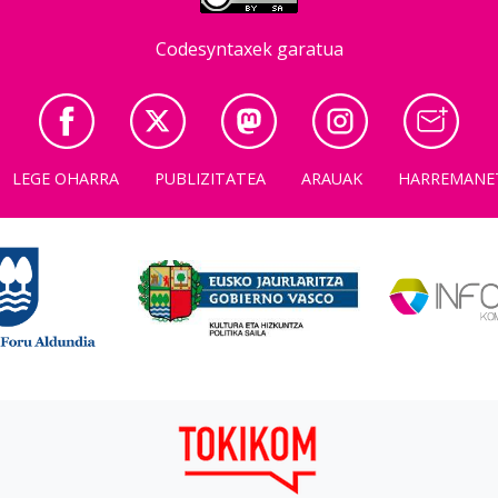
Codesyntaxek garatua
LEGE OHARRA
PUBLIZITATEA
ARAUAK
HARREMANE