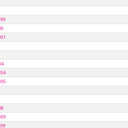
999
00
001
04
004
005
08
009
009