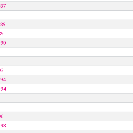
987
989
89
990
93
994
994
96
998