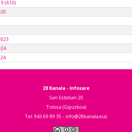
9 (A10)
020
3
2023
024
024
28 Kanala - Infosare
San Esteban 20
Tolosa (Gipuzkoa)
Tel: 943 69 89 35 -
info@28kanala.eus