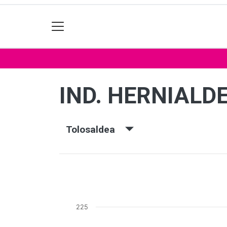
IND. HERNIALDE
Tolosaldea
225