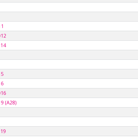
11
012
014
15
16
016
9 (A28)
019