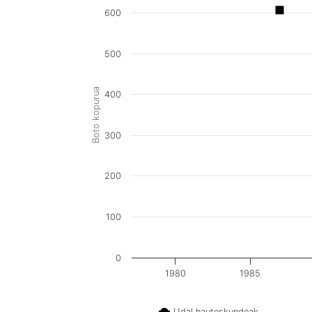
600
500
Boto kopurua
400
300
200
100
0
1980
1985
Udal hauteskundeak