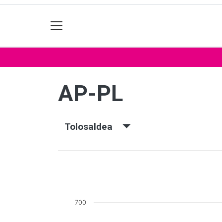
AP-PL
Tolosaldea
700