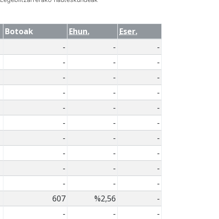
Botoak
Ehun.
Eser.
-
-
-
-
-
-
-
-
-
-
-
-
-
-
-
-
-
-
-
-
-
-
-
-
-
-
-
-
-
-
607
%2,56
-
-
-
-