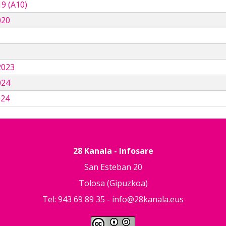
9 (A10)
020
3
2023
024
024
28 Kanala - Infosare
San Esteban 20
Tolosa (Gipuzkoa)
Tel: 943 69 89 35 -
info@28kanala.eus