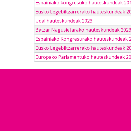
Espainiako kongresuko hauteskundeak 201
Eusko Legebiltzarrerako hauteskundeak 2
Udal hauteskundeak 2023
Batzar Nagusietarako hauteskundeak 202
Espainiako Kongresurako hauteskundeak 
Eusko Legebiltzarrerako hauteskundeak 2
Europako Parlamentuko hauteskundeak 2