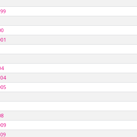
999
00
001
04
004
005
08
009
009