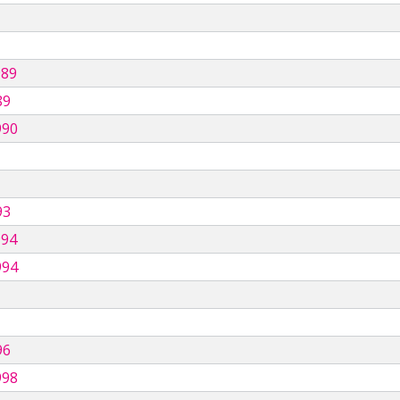
989
89
990
93
994
994
96
998