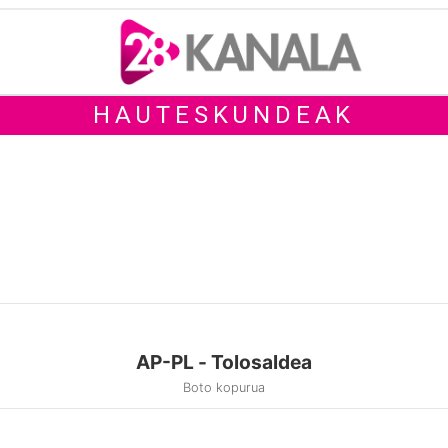
HAUTESKUNDEAK
AP-PL - Tolosaldea
Boto kopurua