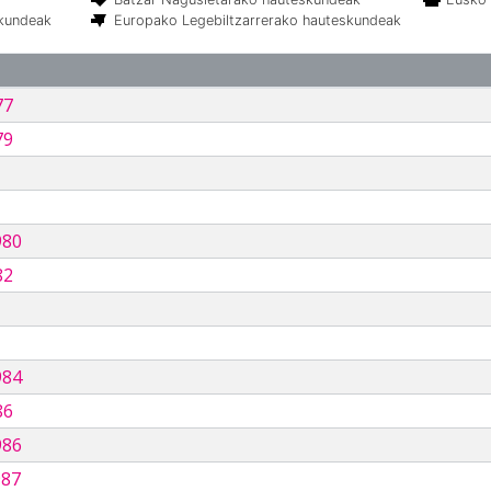
skundeak
Europako Legebiltzarrerako hauteskundeak
77
79
980
82
984
86
986
987