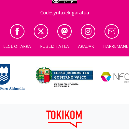
Codesyntaxek garatua
LEGE OHARRA
PUBLIZITATEA
ARAUAK
HARREMANE